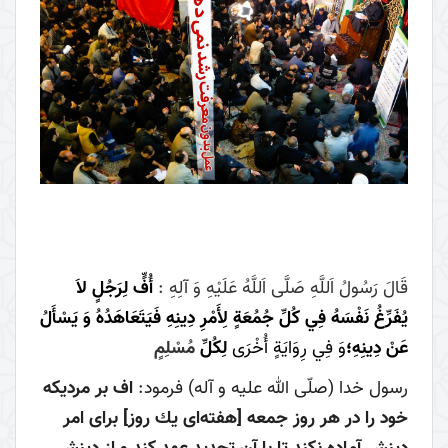
قَالَ رَسُولُ اَللَّهِ صَلَّى اَللَّهُ عَلَيْهِ وَ آلِهِ :
أُفٍّ لِرَجُلٍ لاَ
يُفَرِّغُ نَفْسَهُ فِي كُلِّ جُمُعَةٍ لِأَمْرِ دِينِهِ فَيَتَعَاهَدُهُ وَ يَسْأَلُ
عَنْ دِينِهِ؛
وَ فِي رِوَايَةٍ أُخْرَى
لِكُلِّ
مُسْلِمٍ
رسول خدا (صلّى الله عليه و آله) فرمود:
اف بر مرديكه
خود را در هر روز جمعه [هفته‌اى يك روز] براى امر