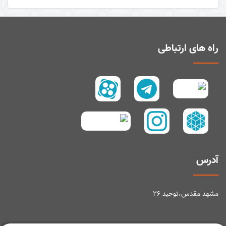
راه های ارتباطی
آدرس
مشهد مقدس،توحید ۲۶