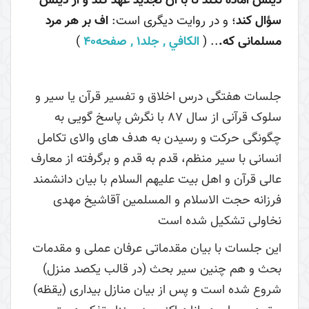
دينش آماده نكند تا با آن تجديد عهد كند و از دينش
سؤال كند
؛ و در روايت ديگرى است:
اف بر هر مرد
مسلمانى كه.
.. (
الکافي , جلد۱ , صفحه۴۰
)
جلسات هفتگی درس اخلاق و تفسیر قرآن یا سیر و
سلوک قرآنی از سال 87 با نگرش پاسخ گویی به
چگونگی حرکت و رسیدن به هدف های والای تکامل
انسانی با سیر منظم، قدم به قدم و برگرفته از معارف
عالی قرآن و اهل بیت علیهم السلام با بیان دانشمند
فرزانه حجت الاسلام و المسلمین آقاشیخ مهدی
نخاولی تشکیل شده است
این جلسات با بیان مقدماتی عرفان عملی و مقدمات
بحث و هم چنین سیر بحث (در قالب یکصد منزل)
شروع شده است و پس از بیان منازل بیداری (یقظه)