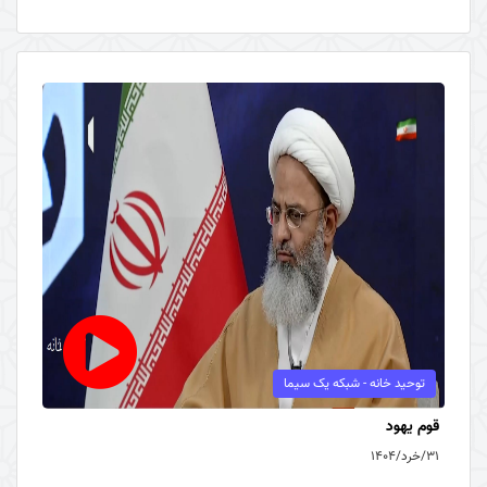
توحید خانه - شبکه یک سیما
قوم یهود
۳۱/خرد/۱۴۰۴