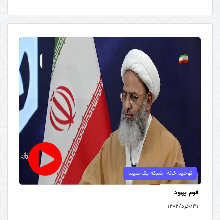
توحید خانه - شبکه یک سیما
قوم یهود
۳۱/خرد/۱۴۰۴