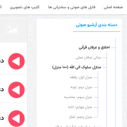
صفحه اصلی
فایل های صوتی و سخنرانی ها
کلیپ های تصویری
آ
دسته بندی آرشیو صوتی
اخلاق و عرفان قرآنی
مبانی عرفان عملی
دع
منازل سلوک الی الله (100 منزل)
منزل اول: یقظه
منزل دوم: توبه
دع
منزل سوم: محاسبه
منزل چهارم: انابه
دع
منزل پنجم: تفکر
پرسش و پاسخ دربارۀ مبانی عرفان