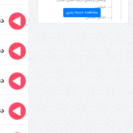
اسلامی
مشاهده دسته بندی
اخلاق اسلامی
دع
دعا
عقائد قرآنی
مبدأ شناسی
دع
خداوند در آینه عقل و عشق (کتاب)
توحید و شرک
دع
نگرشی دیگر به بلاها
دین شناسی
دین‌شناسی
دع
فلسفه احکام
امر به معروف و نهی از منکر
قرآن شناسی