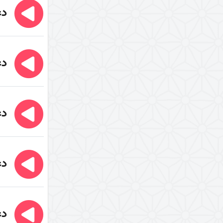
دع
نگرشی دیگر به قرآن (کتاب + کتاب
صوتی)
حق تلاوت (کتاب)
دع
اعجاز قرآن
راهنما شناسی
اهل‌البیت (علیهم السلام) در
قرآن
دعا
تفسیر آیۀ «بسم الله الرحمن
الرحیم»
تفسیر آیۀ تطهیر
دعا
تفسیر آیۀ وسیله
تفسیر آیۀ لیلة المبیت
تفسیر آیۀ صبر و صلوة
دعا