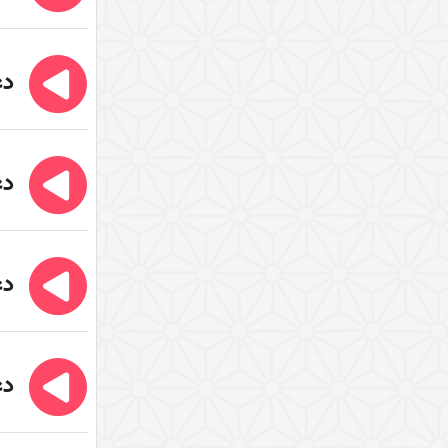
تفسیر آیۀ «والعصر»
تفسیر آیات ابتدایی سورۀ
اسراء
دعا
تفسیر سورۀ ضحی
تفسیر سورۀ فجر
سال 1389
دعا
سال 1400
تفسیر سورۀ کوثر
سال 1390
دعا
سال 1395
سال 1397
دعا
سال 1400
پیامبر امّی (صلی الله علیه و
آله و سلم)