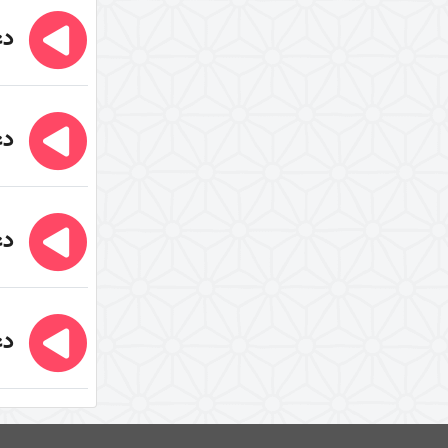
غلو یا تقصیر در مقامات اهل البیت
دعا
(علیهم السلام)
سیری در معنای ولایت
زیارت و توسل
دعا
دوری از مرگ جاهلیت
سال 1394
سال1395
دعا
نبوت و امامت
برکت محرم حسینی
شرح روایت «حسینٌ مِنّی و أنا مِن
دعا
حسین»
شرح عبارت «الوتر الموتور» در
زیارت عاشورا
الگوهای تصمیم گیری در حادثۀ