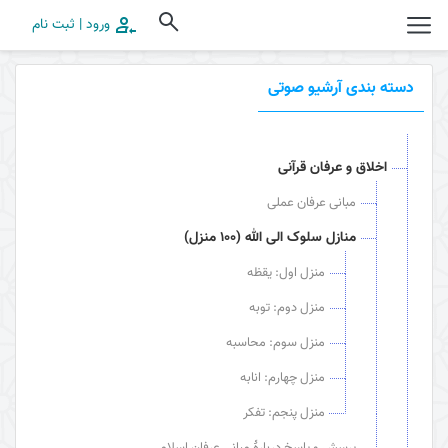
ورود | ثبت نام
دسته بندی آرشیو صوتی
اخلاق و عرفان قرآنی
مبانی عرفان عملی
منازل سلوک الی الله (100 منزل)
منزل اول: یقظه
منزل دوم: توبه
منزل سوم: محاسبه
منزل چهارم: انابه
منزل پنجم: تفکر
پرسش و پاسخ دربارۀ مبانی عرفان اسلامی