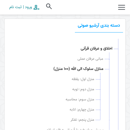
ورود | ثبت نام
دسته بندی آرشیو صوتی
اخلاق و عرفان قرآنی
مبانی عرفان عملی
منازل سلوک الی الله (100 منزل)
منزل اول: یقظه
منزل دوم: توبه
منزل سوم: محاسبه
منزل چهارم: انابه
منزل پنجم: تفکر
پرسش و پاسخ دربارۀ مبانی عرفان اسلامی