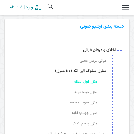
ورود | ثبت نام
دسته بندی آرشیو صوتی
اخلاق و عرفان قرآنی
مبانی عرفان عملی
منازل سلوک الی الله (100 منزل)
منزل اول: یقظه
منزل دوم: توبه
منزل سوم: محاسبه
منزل چهارم: انابه
منزل پنجم: تفکر
پرسش و پاسخ دربارۀ مبانی عرفان اسلامی