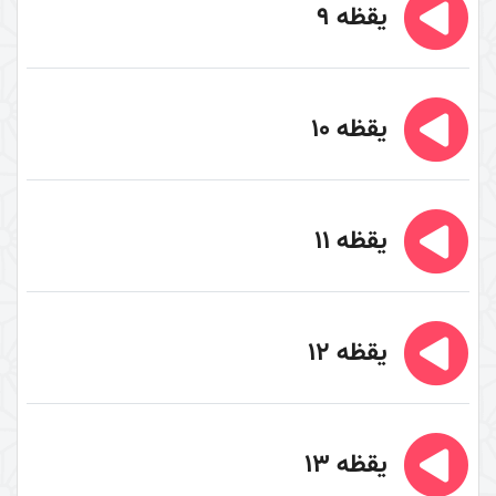
یقظه 9
تفسیر سورۀ فجر
سال 1389
سال 1400
یقظه 10
تفسیر سورۀ کوثر
سال 1390
سال 1395
یقظه 11
سال 1397
سال 1400
پیامبر امّی (صلی الله علیه و آله و سلم)
یقظه 12
غلو یا تقصیر در مقامات اهل البیت (علیهم السلام)
سیری در معنای ولایت
زیارت و توسل
یقظه 13
دوری از مرگ جاهلیت