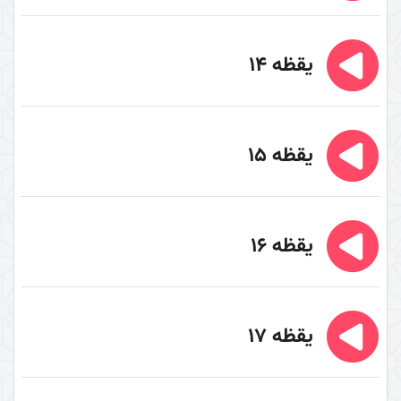
سال 1394
سال1395
یقظه 14
نبوت و امامت
برکت محرم حسینی
شرح روایت «حسینٌ مِنّی و أنا مِن حسین»
یقظه 15
شرح عبارت «الوتر الموتور» در زیارت عاشورا
الگوهای تصمیم گیری در حادثۀ عاشورا
الگوهای مثبت و منفی و آثار آنها در قیام امام حسین
یقظه 16
(علیه السلام)
بررسی ریشه‌های تاریخی شکل‌گیری واقعۀ کربلا
بررسی ریشه‌های سیاسی حادثۀ عاشورا
یقظه 17
درس‌های اربعین
محورهای معرفتی امام زمان (علیه السلام)