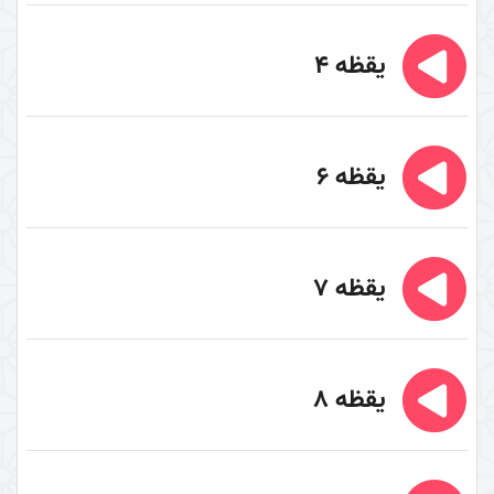
نگرشی دیگر به قرآن (کتاب + کتاب صوتی)
حق تلاوت (کتاب)
یقظه 4
اعجاز قرآن
راهنما شناسی
اهل‌البیت (علیهم السلام) در قرآن
یقظه 6
تفسیر آیۀ «بسم الله الرحمن الرحیم»
تفسیر آیۀ تطهیر
تفسیر آیۀ وسیله
یقظه 7
تفسیر آیۀ لیلة المبیت
تفسیر آیۀ صبر و صلوة
یقظه 8
تفسیر آیۀ «والعصر»
تفسیر آیات ابتدایی سورۀ اسراء
تفسیر سورۀ ضحی