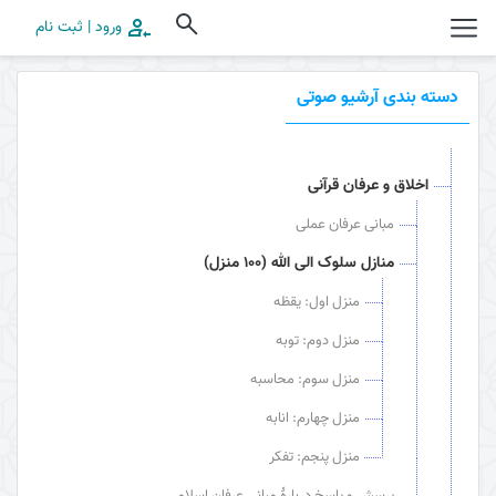
ورود | ثبت نام
دسته بندی آرشیو صوتی
اخلاق و عرفان قرآنی
مبانی عرفان عملی
منازل سلوک الی الله (100 منزل)
منزل اول: یقظه
منزل دوم: توبه
منزل سوم: محاسبه
منزل چهارم: انابه
منزل پنجم: تفکر
پرسش و پاسخ دربارۀ مبانی عرفان اسلامی