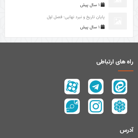
1 سال پیش
دوری از مرگ جاهلیت
پایان تاریخ و نبرد نهایی- فصل اول
سال1395
1 سال پیش
سال 1394
زیارت و توسل
سیری در معنای ولایت
اهل‌البیت (علیهم السلام) در قرآن
راه های ارتباطی
تفسیر آیۀ صبر و صلوة
پیامبر امّی (صلی الله علیه و آله و سلم)
تفسیر سورۀ کوثر
سال 1397
سال 1395
سال 1390
آدرس
سال1400