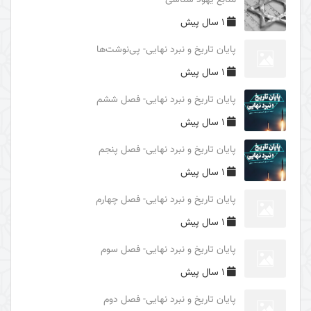
منابع یهود شناسی
فایدۀ غیبت امام زمان (علیه السلام)
1 سال پیش
محورهای معرفتی امام زمان (علیه السلام)
پایان تاریخ و نبرد نهایی- پی‌نوشت‌ها
درس‌های اربعین
1 سال پیش
بررسی ریشه‌های سیاسی حادثۀ عاشورا
پایان تاریخ و نبرد نهایی- فصل ششم
بررسی ریشه‌های تاریخی شکل‌گیری واقعۀ کربلا
1 سال پیش
غلو یا تقصیر در مقامات اهل البیت (علیهم السلام)
پایان تاریخ و نبرد نهایی- فصل پنجم
الگوهای مثبت و منفی و آثار آنها در قیام امام حسین
1 سال پیش
(علیه السلام)
پایان تاریخ و نبرد نهایی- فصل چهارم
الگوهای تصمیم گیری در حادثۀ عاشورا
1 سال پیش
شرح عبارت «الوتر الموتور» در زیارت عاشورا
پایان تاریخ و نبرد نهایی- فصل سوم
شرح روایت «حسینٌ مِنّی و أنا مِن حسین»
1 سال پیش
برکت محرم حسینی
پایان تاریخ و نبرد نهایی- فصل دوم
نبوت و امامت