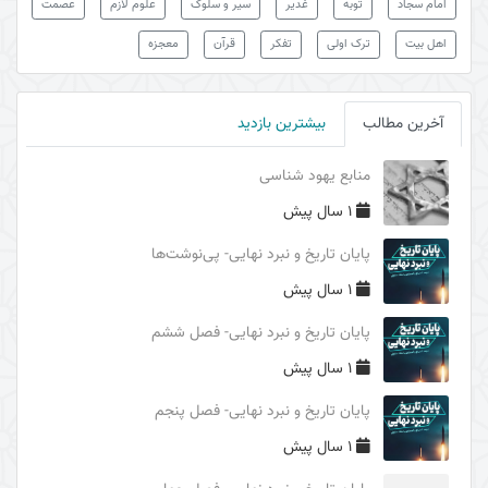
امام سجاد
توبه
غدیر
سیر و سلوک
علوم لازم
عصمت
فاطمیه سال 1390
اهل بیت
ترک اولی
تفکر
قرآن
معجزه
راهنما شناسی
ولایت فقیه
آخرین مطالب
بیشترین بازدید
سال1398
سال 1391
منابع یهود شناسی
فایدۀ غیبت امام زمان (علیه السلام)
1 سال پیش
محورهای معرفتی امام زمان (علیه السلام)
پایان تاریخ و نبرد نهایی- پی‌نوشت‌ها
درس‌های اربعین
1 سال پیش
بررسی ریشه‌های سیاسی حادثۀ عاشورا
پایان تاریخ و نبرد نهایی- فصل ششم
بررسی ریشه‌های تاریخی شکل‌گیری واقعۀ کربلا
1 سال پیش
غلو یا تقصیر در مقامات اهل البیت (علیهم السلام)
پایان تاریخ و نبرد نهایی- فصل پنجم
الگوهای مثبت و منفی و آثار آنها در قیام امام حسین
1 سال پیش
(علیه السلام)