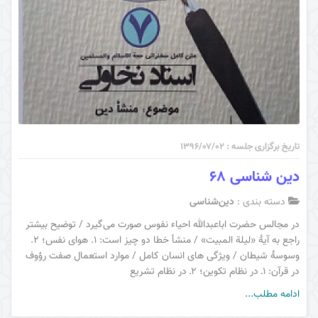
تاریخ برگزاری جلسه : ۱۳۹۶/۰۷/۰۲
دین شناسی 68
دسته بندی :
دین‌شناسی
در مجالس حضرت اباعبدالله احیاء نفوس صورت می‌گیرد / توضیح بیشتر
راجع به آیۀ «لیلة المبیت» / منشأ خطا دو چیز است: 1. هوای نفس؛ 2.
وسوسۀ شیطان / ویژگی های انسان کامل / موارد استعمال صفت رؤوف
در قرآن: 1ـ در نظام تکوین؛ 2ـ در نظام تشریع
ادامه مطلب...