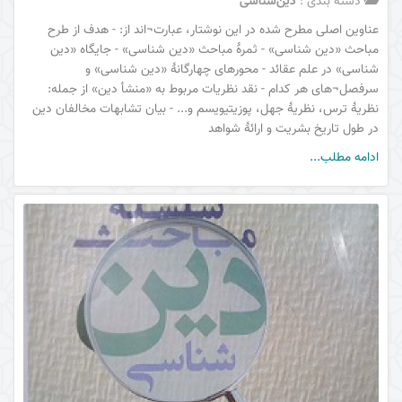
دسته بندی :
دین‌شناسی
عناوین اصلی مطرح شده در این نوشتار، عبارت¬اند از: - هدف از طرح
مباحث «دین شناسی» - ثمرۀ مباحث «دین شناسی» - جایگاه «دین
شناسی» در علم عقائد - محورهای چهارگانۀ «دین شناسی» و
سرفصل¬های هر کدام - نقد نظریات مربوط به «منشأ دین» از جمله:
نظریۀ ترس، نظریۀ جهل، پوزیتیویسم و... - بیان تشابهات مخالفان دین
در طول تاریخ بشریت و ارائۀ شواهد
ادامه مطلب...