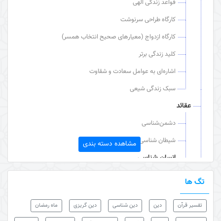
قواعد زندگی الهی
کارگاه طراحی سرنوشت
کارگاه ازدواج (معیارهای صحیح انتخاب همسر)
کلید زندگی برتر
اشاره‌ای به عوامل سعادت و شقاوت
سبک زندگی شیعی
عقائد
دشمن‌شناسی
شیطان شناسی
مشاهده دسته بندی
انسان شناسی
مقام، ارزش و استعداد انسان
تگ ها
انسان کامل
تفسیر قرآن
دین
دین شناسی
دین گریزی
ماه رمضان
ماه رمضان سال 1390