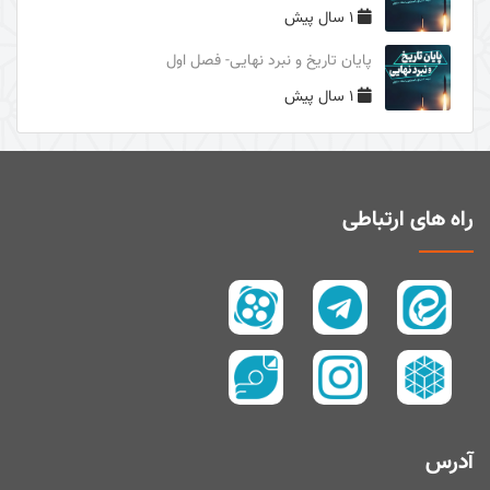
1 سال پیش
دوری از مرگ جاهلیت
پایان تاریخ و نبرد نهایی- فصل اول
سال1395
1 سال پیش
سال 1394
زیارت و توسل
سیری در معنای ولایت
اهل‌البیت (علیهم السلام) در قرآن
راه های ارتباطی
تفسیر آیۀ صبر و صلوة
پیامبر امّی (صلی الله علیه و آله و سلم)
تفسیر سورۀ کوثر
سال 1397
سال 1395
سال 1390
آدرس
سال1400