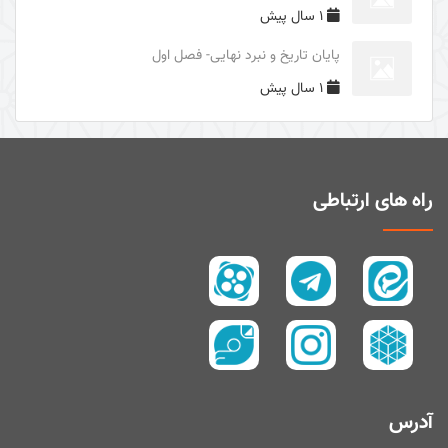
1 سال پیش
دوری از مرگ جاهلیت
پایان تاریخ و نبرد نهایی- فصل اول
سال1395
1 سال پیش
سال 1394
زیارت و توسل
سیری در معنای ولایت
اهل‌البیت (علیهم السلام) در قرآن
راه های ارتباطی
تفسیر آیۀ صبر و صلوة
پیامبر امّی (صلی الله علیه و آله و سلم)
تفسیر سورۀ کوثر
سال 1397
سال 1395
سال 1390
آدرس
سال1400