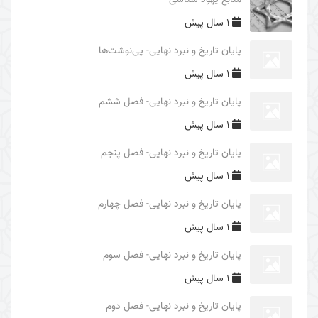
منابع یهود شناسی
فایدۀ غیبت امام زمان (علیه السلام)
1 سال پیش
محورهای معرفتی امام زمان (علیه السلام)
پایان تاریخ و نبرد نهایی- پی‌نوشت‌ها
درس‌های اربعین
1 سال پیش
بررسی ریشه‌های سیاسی حادثۀ عاشورا
پایان تاریخ و نبرد نهایی- فصل ششم
بررسی ریشه‌های تاریخی شکل‌گیری واقعۀ کربلا
1 سال پیش
غلو یا تقصیر در مقامات اهل البیت (علیهم السلام)
پایان تاریخ و نبرد نهایی- فصل پنجم
الگوهای مثبت و منفی و آثار آنها در قیام امام حسین
1 سال پیش
(علیه السلام)
پایان تاریخ و نبرد نهایی- فصل چهارم
الگوهای تصمیم گیری در حادثۀ عاشورا
1 سال پیش
شرح عبارت «الوتر الموتور» در زیارت عاشورا
پایان تاریخ و نبرد نهایی- فصل سوم
شرح روایت «حسینٌ مِنّی و أنا مِن حسین»
1 سال پیش
برکت محرم حسینی
پایان تاریخ و نبرد نهایی- فصل دوم
نبوت و امامت