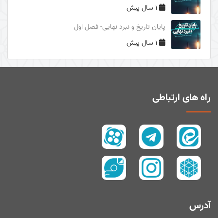
1 سال پیش
دوری از مرگ جاهلیت
پایان تاریخ و نبرد نهایی- فصل اول
سال1395
1 سال پیش
سال 1394
زیارت و توسل
سیری در معنای ولایت
اهل‌البیت (علیهم السلام) در قرآن
راه های ارتباطی
تفسیر آیۀ صبر و صلوة
پیامبر امّی (صلی الله علیه و آله و سلم)
تفسیر سورۀ کوثر
سال 1397
سال 1395
سال 1390
آدرس
سال1400