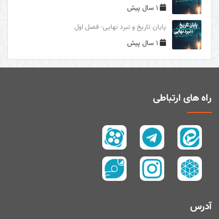
1 سال پیش
دوری از مرگ جاهلیت
پایان تاریخ و نبرد نهایی- فصل اول
سال1395
1 سال پیش
سال 1394
زیارت و توسل
سیری در معنای ولایت
اهل‌البیت (علیهم السلام) در قرآن
راه های ارتباطی
تفسیر آیۀ صبر و صلوة
پیامبر امّی (صلی الله علیه و آله و سلم)
تفسیر سورۀ کوثر
سال 1397
سال 1395
سال 1390
آدرس
سال1400