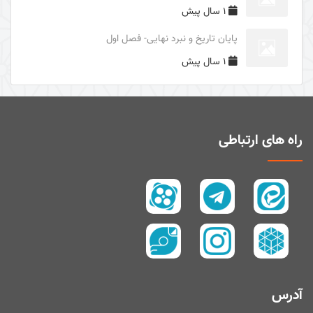
1 سال پیش
دوری از مرگ جاهلیت
پایان تاریخ و نبرد نهایی- فصل اول
سال1395
1 سال پیش
سال 1394
زیارت و توسل
سیری در معنای ولایت
اهل‌البیت (علیهم السلام) در قرآن
راه های ارتباطی
تفسیر آیۀ صبر و صلوة
پیامبر امّی (صلی الله علیه و آله و سلم)
تفسیر سورۀ کوثر
سال 1397
سال 1395
سال 1390
آدرس
سال1400