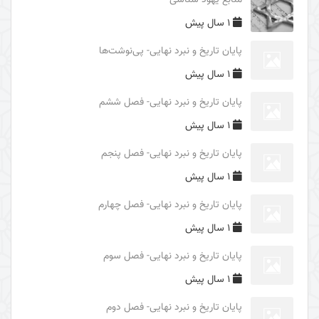
منابع یهود شناسی
فایدۀ غیبت امام زمان (علیه السلام)
1 سال پیش
محورهای معرفتی امام زمان (علیه السلام)
پایان تاریخ و نبرد نهایی- پی‌نوشت‌ها
درس‌های اربعین
1 سال پیش
بررسی ریشه‌های سیاسی حادثۀ عاشورا
پایان تاریخ و نبرد نهایی- فصل ششم
بررسی ریشه‌های تاریخی شکل‌گیری واقعۀ کربلا
1 سال پیش
غلو یا تقصیر در مقامات اهل البیت (علیهم السلام)
پایان تاریخ و نبرد نهایی- فصل پنجم
الگوهای مثبت و منفی و آثار آنها در قیام امام حسین
1 سال پیش
(علیه السلام)
پایان تاریخ و نبرد نهایی- فصل چهارم
الگوهای تصمیم گیری در حادثۀ عاشورا
1 سال پیش
شرح عبارت «الوتر الموتور» در زیارت عاشورا
پایان تاریخ و نبرد نهایی- فصل سوم
شرح روایت «حسینٌ مِنّی و أنا مِن حسین»
1 سال پیش
برکت محرم حسینی
پایان تاریخ و نبرد نهایی- فصل دوم
نبوت و امامت