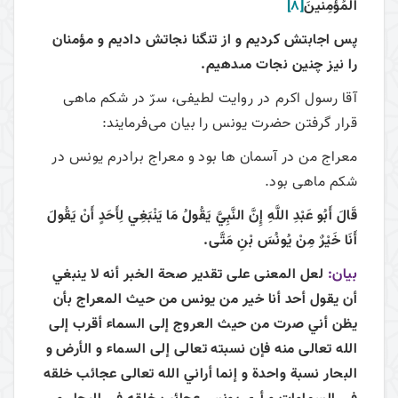
الْمُؤْمِنينَ
[8]
پس اجابتش كرديم و از تنگنا نجاتش داديم و مؤمنان
را نيز چنين نجات مى‏دهيم.
آقا رسول اکرم در روایت لطیفی، سرّ در شکم ماهی
قرار گرفتن حضرت یونس را بیان می‌فرمایند:
معراج من در آسمان ها بود و معراج برادرم یونس در
شکم ماهی بود.
قَالَ أَبُو عَبْدِ اللَّهِ
إِنَّ النَّبِيَّ
يَقُولُ مَا يَنْبَغِي لِأَحَدٍ أَنْ يَقُولَ
أَنَا خَيْرٌ مِنْ يُونُسَ بْنِ مَتَّى
.
بيان:
لعل المعنى على تقدير صحة الخبر أنه لا ينبغي
أن يقول أحد أنا خير من يونس من حيث المعراج بأن
يظن أني صرت من حيث العروج إلى السماء أقرب إلى
الله تعالى منه فإن نسبته تعالى إلى السماء و الأرض و
البحار نسبة واحدة و إنما أراني الله تعالى عجائب خلقه