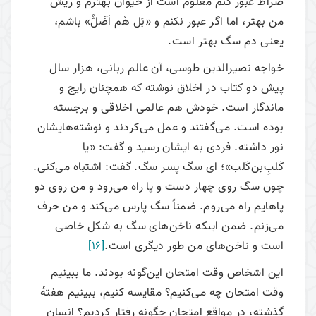
صراط عبور کنم معلوم است از حیوان بهترم و ریش
من بهتر، اما اگر عبور نکنم و «بَل هُم اَضَلُّ» باشم،
یعنی دم سگ بهتر است.
خواجه نصیرالدین طوسی، آن عالم ربانی، هزار سال
پیش دو کتاب در اخلاق نوشته که همچنان رایج و
ماندگار است. خودش هم عالمی اخلاقی و برجسته
بوده است. می‌گفتند و عمل می‌کردند و نوشته‌هایشان
نور داشته. فردی به ایشان رسید و گفت: «یا
کَلبِ‌بن‌کَلب»؛ ای سگ پسر سگ. گفت: اشتباه می‌کنی.
چون سگ روی چهار دست و پا راه می‌رود و من روی دو
پاهایم راه می‌روم. ضمناً سگ پارس می‌کند و من حرف
می‌زنم. ضمن اینکه ناخن‌های سگ به شکل خاصی
است و ناخن‌های من طور دیگری است.
[16]
این اشخاص وقت امتحان این‌گونه بودند. ما ببینیم
وقت‌ امتحان چه می‌کنیم؟ مقایسه کنیم، ببینیم هفتهٔ
گذشته، در مواقع امتحان چگونه رفتار کردیم؟ انسان