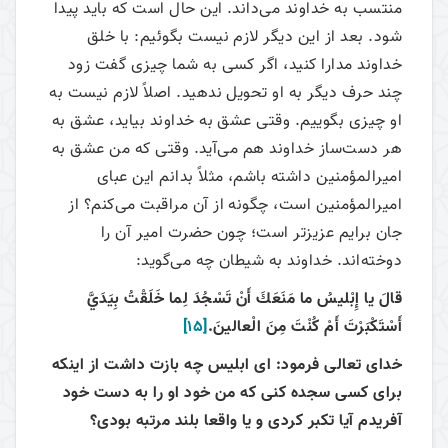
منتسب به خداوند می‌داند. این حال است که باید پیدا
‌شود. بعد از این دیگر لازم نیست بگوئیم: با خلق
خداوند مدارا کنید، اگر کسی به شما چیزی گفت زود
چند حرف دیگر به او تحویل ندهید. اصلاً لازم نیست به
او چیزی بگوییم. وقتی عشق به خداوند بیاید، عشق به
هر دست‌ساز خداوند هم می‌آید. وقتی که من عشق به
امیرالمؤمنین داشته باشم، مثلاً بدانم این عبای
امیرالمؤمنین است، چگونه از آن مراقبت می‌کنم؟ از
جان برایم عزیزتر است؛ چون حضرت امیر آن را
دوخته‌اند. خداوند به شیطان چه می‌گوید:
قالَ يا إِبْليسُ ما مَنَعَكَ أَنْ تَسْجُدَ لِما خَلَقْتُ بِيَدَيَّ
أَسْتَكْبَرْتَ أَمْ كُنْتَ مِنَ الْعالينَ.
[15]
خداى تعالى فرمود: اى ابليس چه بازت داشت از اينكه
براى كسى سجده كنى كه من خود او را به دست خود
آفريدم آيا تكبر كردى و يا واقعا بلند مرتبه بودى؟