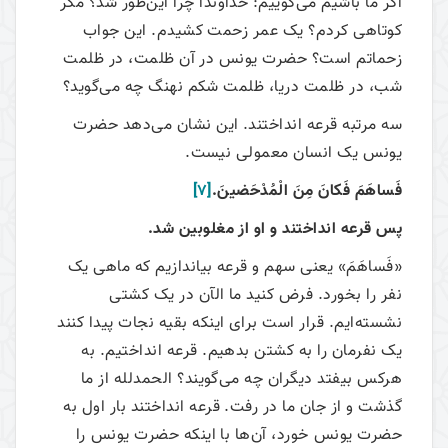
اگر ما باشیم می‌گوییم: خداوندا چرا این‌طور شد؟ مگر
کوتاهی کردم؟ یک عمر زحمت کشیدم. این جواب
زحماتم است؟ حضرت یونس در آن ظلمت، در ظلمت
شب، در ظلمت دریا، ظلمت شکم نهنگ چه می‌گوید؟
سه مرتبه قرعه انداختند. این نشان می‌دهد حضرت
یونس یک انسان معمولی نیست.
فَساهَمَ فَكانَ مِنَ الْمُدْحَضينَ.
[7]
پس قرعه انداختند و او از مغلوبين شد.
«فَساهَمَ» یعنی سهم و قرعه بیاندازیم که ماهی یک
نفر را بخورد. فرض کنید ما الآن در یک کشتی
نشسته‌ایم. قرار است برای اینکه بقیه نجات پیدا کنند
یک نفرمان را به کشتن بدهیم. قرعه انداختیم. به
هرکس بیفتد دیگران چه می‌گویند؟ الحمدلله از ما
گذشت و از جان ما در رفت. قرعه انداختند بار اول به
حضرت یونس خورد، آن‌ها با اینکه حضرت یونس را