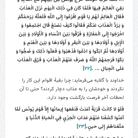
بَقِيَ الْعَالِمُ فِيهَا فَلَمَّا كَانَ فِي ذَلِكَ الْيَوْمِ نَزَلَ الْعَذَابُ
فَقَالَ الْعَالِمُ لَهُمْ يَا قَوْمِ افْزَعُوا إِلَى اللَّهِ فَلَعَلَّهُ يَرْحَمُكُمْ
وَ يَرُدُّ الْعَذَابَ عَنْكُمْ فَقَالُوا كَيْفَ نَصْنَعُ قَالَ اجْتَمِعُوا وَ
اخْرُجُوا إِلَى‏ الْمَفَازَةِ وَ فَرِّقُوا بَيْنَ النِّسَاءِ وَ الْأَوْلَادِ وَ بَيْنَ
الْإِبِلِ وَ أَوْلَادِهَا وَ بَيْنَ الْبَقَرِ وَ أَوْلَادِهَا وَ بَيْنَ الْغَنَمِ وَ
أَوْلَادِهَا ثُمَّ ابْكُوا وَ ادْعُوا فَذَهَبُوا وَ فَعَلُوا ذَلِكَ وَ ضَجُّوا وَ
بَكَوْا فَرَحِمَهُمُ اللَّهُ وَ صَرَفَ عَنْهُمُ الْعَذَابَ وَ فَرَّقَ الْعَذَابَ
عَلَى الْجِبَال ... .
[22]
خداوند با گلایه می‌فرماید: چرا بقیهٔ اقوام این کار را
نکردند و خودشان را به عذاب دچار کردند؟ حتی تا آن
لحظات آخر فرصت بازگشت وجود دارد.
فَلَوْ لا كانَتْ قَرْيَةٌ آمَنَتْ فَنَفَعَها إيمانُها إِلاَّ قَوْمَ يُونُسَ لَمَّا
آمَنُوا كَشَفْنا عَنْهُمْ عَذابَ الْخِزْيِ فِي الْحَياةِ الدُّنْيا وَ
مَتَّعْناهُمْ إِلى‏ حينٍ.
[23]