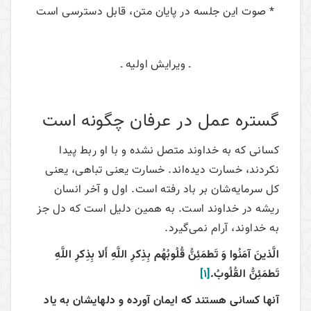
* صوت این جلسه در پایان متن، قابل دسترسی است
ـ ویرایش اولیه ـ
گستره عمل در عرفان چگونه است
کسانی که به خداوند متصل نشده‌ و با او ربط پیدا
نکردند، خسارت دیده‌اند. خسارت یعنی تباهی، یعنی
کل سرمایه‌شان بر باد رفته است. اول و آخر انسان
ریشه در خداوند است. به همین دلیل است که دل جز
به خداوند، آرام نمی‌گیرد.
الَّذينَ آمَنُوا وَ تَطمَئِنُّ قُلُوبُهُم بِذِكرِ اللَّهِ أَلا بِذِكرِ اللَّهِ
تَطمَئِنُّ القُلُوبُ.
[1]
آنها كسانى هستند كه ايمان آورده و دلهايشان به ياد