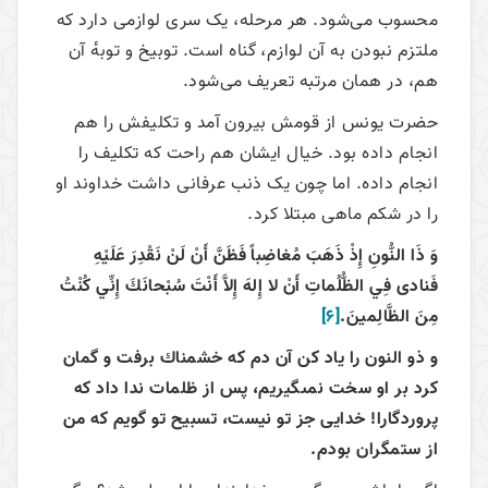
محسوب می‌شود. هر مرحله، یک سری لوازمی دارد که
ملتزم نبودن به آن لوازم، گناه است. توبیخ و توبهٔ آن
هم، در همان مرتبه تعریف می‌شود.
حضرت یونس از قومش بیرون آمد و تکلیفش را هم
انجام داده بود. خیال ایشان هم راحت که تکلیف را
انجام داده. اما چون یک ذنب عرفانی داشت خداوند او
را در شکم ماهی مبتلا کرد.
وَ ذَا النُّونِ إِذْ ذَهَبَ مُغاضِباً فَظَنَّ أَنْ لَنْ نَقْدِرَ عَلَيْهِ
فَنادى‏ فِي الظُّلُماتِ أَنْ لا إِلهَ إِلاَّ أَنْتَ سُبْحانَكَ إِنِّي كُنْتُ
مِنَ الظَّالِمينَ.
[6]
و ذو النون را ياد كن آن دم كه خشمناك برفت و گمان
كرد بر او سخت نمى‏گيريم، پس از ظلمات ندا داد كه
پروردگارا! خدايى جز تو نيست، تسبيح تو گويم كه من
از ستمگران بودم.