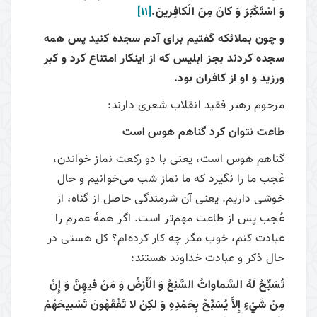
وَ اسْتَكْبَرَ وَ كانَ مِنَ الْكافِرينَ.
[11]
و چون بملائكه گفتيم براى آدم سجده كنيد پس همه
سجده كردند بجز ابليس كه از اينكار امتناع كرد و كبر
ورزيد و او از كافران بود.
مرحوم رهبر فقید انقلاب شعری دارند:
طاعت نتوان کرد گناهم هوس است
گناهم هوس است، یعنی با دو رکعت نماز خواندن،
عُجب ما را نگیرد که ما نماز شب می‌خوانیم و حال
خوشی داریم. یعنی آن شرمندگی حاصل از گناه، از
عُجب پس از طاعت مهم‌تر است. اگر همهٔ عمرم را
عبادت کنم، خوب مگر چه کار کرده‌ام؟ کل هستی در
حال ذکر و عبادت خداوند هستند:
تُسَبِّحُ لَهُ السَّماواتُ السَّبْعُ وَ الْأَرْضُ وَ مَنْ فيهِنَّ وَ إِنْ
مِنْ شَيْ‏ءٍ إِلاَّ يُسَبِّحُ بِحَمْدِهِ وَ لكِنْ لا تَفْقَهُونَ تَسْبيحَهُمْ