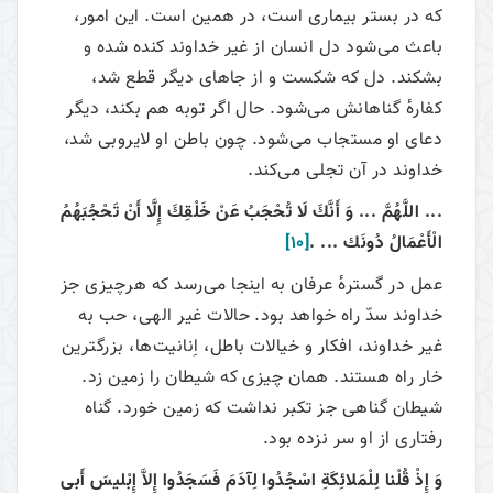
که در بستر بیماری است، در همین است. این امور،
باعث می‌شود دل انسان از غیر خداوند کنده شده و
بشکند. دل که شکست و از جاهای دیگر قطع شد،
کفارهٔ گناهانش می‌شود. حال اگر توبه هم بکند، دیگر
دعای او مستجاب می‌شود. چون باطن او لایروبی شد،
خداوند در آن تجلی می‌کند.
... اللَّهُمَّ ... وَ أَنَّكَ لَا تُحْجَبُ عَنْ خَلْقِكَ إِلَّا أَنْ‏ تَحْجُبَهُمُ‏
الْأَعْمَالُ‏ دُونَك ... .
[10]
عمل در گسترهٔ عرفان به اینجا می‌رسد که هرچیزی جز
خداوند سدّ راه خواهد بود. حالات غیر الهی، حب به
غیر خداوند، افکار و خیالات باطل، اِنانیت‌ها، بزرگترین
خار راه هستند. همان چیزی که شیطان را زمین زد.
شیطان گناهی جز تکبر نداشت که زمین خورد. گناه
رفتاری از او سر نزده بود.
وَ إِذْ قُلْنا لِلْمَلائِكَةِ اسْجُدُوا لِآدَمَ فَسَجَدُوا إِلاَّ إِبْليسَ أَبى‏