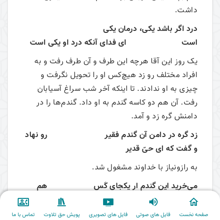
داشت.
درد اگر باشد یکی، درمان یکی
است ای فدای آنکه درد او یکی است
یک روز این آقا هرچه این طرف و آن طرف رفت و به
افراد مختلف رو زد هیچ‌کس او را تحویل نگرفت و
چیزی به او ندادند. تا اینکه آخر شب سراغ آسیابان
رفت. آن هم دو کاسه گندم به او داد. گندم‌ها را در
دامنش گره زد و آمد.
زد گره در دامن آن گندم فقیر رو نهاد
و گفت که ای حیّ قدیر
به رازونیاز با خداوند مشغول شد.
می‌خرید این گندم ار یکجای کَس هم
عسل زان می‌خریدم هم عدس
صفحه نخست
فایل های صوتی
فایل های تصویری
پویش حق تلاوت
تماس با ما
آن عسل با آب می‌آمیختم آن