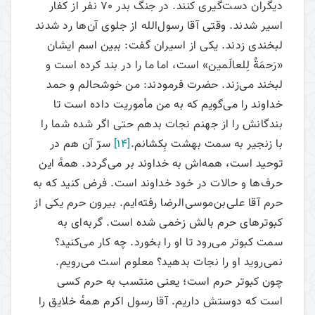
دیگران دست‌گیری کنند. در جنگ بدر 70 نفر از کفار
اسیر شدند. وقتی آقا رسول‌الله از جلوی آن‌ها رد شدند
لبخندی ‌زدند. یکی از اسیران گفت: ببین اسم ایشان
«رَحمَةٌ لِلعالَمین» است، اما ما را در بند کرده است و
لبخند می‌زند. حضرت فرمودند: من خوشحالم و حمد
خداوند را می‌گویم که به من مأموریت داده است تا
بندگانش را از جهنم نجات بدهم حتی اگر شده شما را
با زنجیر به سمت بهشت بِکشانم.
[14]
سرّ آن هم در
توحید است، همه‌اش به خداوند بر می‌گردد. همهٔ این
حرف‌ها و حالات در خود خداوند است. فرض کنید که به
حرم آقا علی‌بن‌موسی‌الرضا رفته‌ایم. بیرون حرم یکی از
کبوترهای حرم بالش زخمی شده است. گربه‌ای به
سمت کبوتر می‌رود تا او را بخورد. چه کار می‌کنید؟
نمی‌روید او را نجات بدهید؟ معلوم است می‌رویم.
چون کبوتر حرم است؛ یعنی منتسب به حرم کسی
است که دوستش داریم. آقا رسول اکرم همهٔ خلایق را