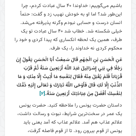
باشیم می‌گوییم: خداوندا 40 سال عبادت کردم، چرا
این‌طور شد؟ اما او به خودش نهیب زد و گفت: حتماً
انسان درست و حسابی نبودم وگرنه پذیرفته می‌شد.
خیلی شکسته شد. خطاب شد 40 سال عبادت تو یک
طرف، همین یک لحظه انکساری که پیدا کردی و خود را
محکوم کردی نه خداوند را، یک طرف.
عَنِ الْحَسَنِ بْنِ الْجَهْمِ قَالَ سَمِعْتُ أَبَا الْحَسَنِ
يَقُولُ‏ إِنَ‏
رَجُلًا فِي‏ بَنِي‏ إِسْرَائِيلَ‏ عَبَدَ اللَّهَ‏ أَرْبَعِينَ‏ سَنَةً ثُمَّ قَرَّبَ
قُرْبَاناً فَلَمْ يُقْبَلْ مِنْهُ فَقَالَ لِنَفْسِهِ مَا أُتِيتُ إِلَّا مِنْكِ وَ مَا
الذَّنْبُ إِلَّا لَكِ قَالَ فَأَوْحَى اللَّهُ تَبَارَكَ وَ تَعَالَى إِلَيْهِ ذَمُّكَ
لِنَفْسِكَ أَفْضَلُ مِنْ عِبَادَتِكَ أَرْبَعِينَ سَنَةً.
[2]
داستان حضرت یونس را ملاحظه کنید. حضرت یونس
یک عمر در سخت‌ترین شرایط، نبوت و رسالت داشت،
علائم عذاب هم آمد. علائم عذاب که آمد یعنی باید
یونس از قوم بیرون رود. تا از قوم فاصله گرفت،