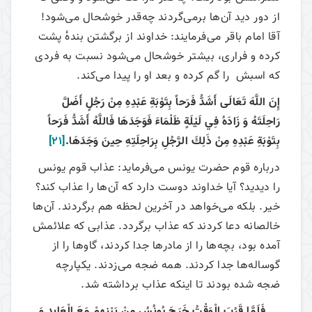
از دور دید آن‌ها برمی‌گردند چه‌قدر خوشحال می‌شود!
آقا امام باقر می‌فرمایند: خداوند از برگشتن بندهٔ پشت
کرده و فراری، بیشتر خوشحال می‌شود نسبت به فردی
که اسبش را گم کرده و بعد او را پیدا می‌کند.
إِنَ‏ اللَّهَ‏ تَعَالَى‏ أَشَدُّ فَرَحاً بِتَوْبَةِ عَبْدِهِ مِنْ رَجُلٍ أَضَلَّ
رَاحِلَتَهُ وَ زَادَهُ فِي لَيْلَةٍ ظَلْمَاءَ فَوَجَدَهَا فَاللَّهُ أَشَدُّ فَرَحاً
بِتَوْبَةِ عَبْدِهِ مِنْ ذَلِكَ الرَّجُلِ بِرَاحِلَتِهِ حِينَ وَجَدَهَا.
[21]
درباره قوم حضرت یونس می‌فرماید: عذاب قوم یونس
را دیدید؟ آیا خداوند دوست دارد که آن‌ها را عذاب کند؟
خیر. بلکه می‌خواهد در آخرین لحظه هم برگردند. آن‌ها
خالصانه دعا کردند که عذاب برگردد. عذابی که علائمش
آمده بود، بچه‌ها را از مادرها جدا کردند، گاوها را از
گوساله‌ها جدا کردند. همه ضجه می‌زدند. یکپارچه
ضجه شده بودند تا اینکه عذاب برداشته شد.
... فَلَمَّا قَرُبَ الْوَقْتُ خَرَجَ يُونُسُ مِنْ بَيْنِهِمْ مَعَ الْعَابِدِ وَ