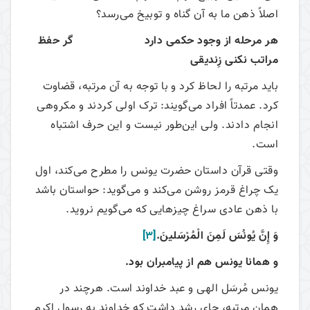
اصلاً ذهن ما به آن گناه و توبیخ می‌رسد؟
هر مرحله از وجود حکمی دارد گر حفظ
مراتب نکنی زِندیقی
باید مرتبه را لحاظ کرد و با توجه به آن مرتبه، قضاوت
کرد. عمدتاً افراد می‌گویند: ترک اولی کردند و مکروهی
انجام دادند. ولی این‌طور نیست و این حرف اشتباه
است.
وقتی قرآن داستان حضرت یونس را مطرح می‌کند، اول
یک چراغ قرمز روشن می‌کند و می‌گوید: حواستان باشد
با ذهن عادی سراغ چیزهایی که می‌گویم نروید.
وَ إِنَّ يُونُسَ لَمِنَ الْمُرْسَلينَ.
[3]
و همانا يونس هم از پيامبران بود.
یونس مُرسَل الهی و عبد خداوند است. هرچند در
همان مرتبه، جای رشد داشت که خداوند به رسول اکرم