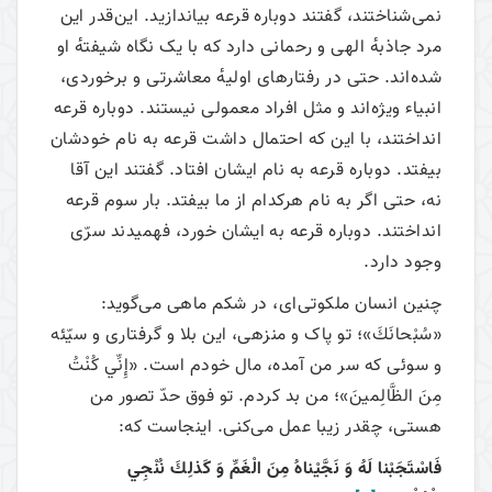
نمی‌شناختند، گفتند دوباره قرعه بیاندازید. این‌قدر این
مرد جاذبهٔ الهی و رحمانی دارد که با یک نگاه شیفتهٔ او
شده‌اند. حتی در رفتارهای اولیهٔ معاشرتی و برخوردی،
انبیاء ویژه‌اند و مثل افراد معمولی نیستند. دوباره قرعه
انداختند، با این که احتمال داشت قرعه به نام خودشان
بیفتد. دوباره قرعه به نام ایشان افتاد. گفتند این آقا
نه، حتی اگر به نام هرکدام از ما بیفتد. بار سوم قرعه
انداختند. دوباره قرعه به ایشان خورد، فهمیدند سرّی
وجود دارد.
چنین انسان ملکوتی‌ای، در شکم ماهی می‌گوید:
«سُبْحانَكَ»؛ تو پاک و منزهی، این بلا و گرفتاری و سیّئه
و سوئی که سر من آمده، مال خودم است. «إِنِّي كُنْتُ
مِنَ الظَّالِمينَ»؛ من بد کردم. تو فوق حدّ تصور من
هستی، چقدر زیبا عمل می‌کنی. اینجاست که:
فَاسْتَجَبْنا لَهُ وَ نَجَّيْناهُ مِنَ الْغَمِّ وَ كَذلِكَ نُنْجِي