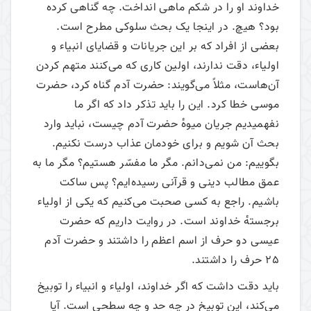
خداوند او را در شکم ماهی انداخت. چه گناهی کرده
بود؟ هیچ. در اینجا یک بحث سلوکی مطرح است.
بعضی از افراد که بر این جریانات و قضایای انبیاء و
اولیاء، دقت ندارند، اولین کاری که می‌کنند متهم کردن
آن‌هاست، مثلاً می‌گویند: حضرت آدم گناه کرد، حضرت
موسی خطا کرد. این‌ را باید تذکر داد که اگر ما
نفهمیدیم جریان میوهٔ حضرت آدم چیست، نباید وارد
بحث‌ آن شویم و برای خودمان عذاب درست نکنیم.
بگوییم: من نمی‌دانم. مگر ما مفسّر هستیم؟ مگر ما به
عمق مطالب دینی و قرآنی رسیده‌ایم؟ پس ساکت
باشیم. راجع به کسی صحبت می‌کنیم که یکی از اولیاء
برجستهٔ خداوند است. در روایت داریم که حضرت
عیسی دو حرف از اسم اعظم را داشتند و حضرت آدم
25 حرف را داشتند.
باید دقت داشت که اگر خداوند، اولیاء و انبیاء را توبیخ
می‌کند، این توبیخ در چه حد و چه سطحی است. آیا