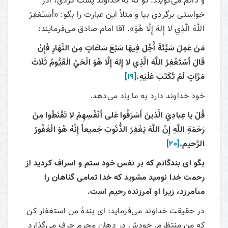
و دائم می‌گویند: تو که به خداوند پشت کردی، اگر
خواستی برگردی بیا و مثلاً این عبارت را بگو: «أَسْتَغْفِرُ
اللَّهَ‏ الَّذِي‏ لا إِلهَ‏ إِلَّا هُوَ». آقا امام صادق می‌فرمایند:
مَنْ عَمِلَ سَيِّئَةً أُجِّلَ فِيهَا سَبْعَ سَاعَاتٍ مِنَ النَّهَارِ فَإِنْ
قَالَ أَسْتَغْفِرُ اللَّهَ‏ الَّذِي‏ لا إِلهَ‏ إِلَّا هُوَ الْحَيُ‏ الْقَيُّومُ‏ ثَلَاثَ
مَرَّاتٍ لَمْ تُكْتَبْ عَلَيْهِ.
[19]
خود خداوند دارد به ما یاد می‌دهد.
قُلْ يا عِبادِيَ الَّذينَ أَسْرَفُوا عَلى‏ أَنْفُسِهِمْ لا تَقْنَطُوا مِنْ
رَحْمَةِ اللَّهِ إِنَّ اللَّهَ يَغْفِرُ الذُّنُوبَ جَميعاً إِنَّهُ هُوَ الْغَفُورُ
الرَّحيم.
[20]
بگو اى بندگانم كه بر نفس خود ستم و اسراف كرديد از
رحمت خدا نوميد مشويد كه خدا تمامى گناهان را
مى‏آمرزد، زيرا او آمرزنده رحيم است.
در حقیقت خداوند می‌فرماید: ای بندهٔ من استغفار کن
که من منتظرم. خودش در دهان مجرم حرف می‌گذارد