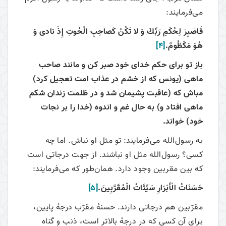
می‌فرمایند:
فَاصْبِرْ لِحُكْمِ رَبِّكَ وَ لا تَكُنْ كَصاحِبِ الْحُوتِ إِذْ نادى‏ وَ
هُوَ مَكْظُومٌ.
[4]
باز تو براى حكم خداى خود صبر كن و مانند صاحب
ماهى (يونس كه از خشم در عذاب امت تعجيل كرد)
مباش كه (عاقبت پشيمان شد و در ظلمت زندان شكم
ماهى افتاد و) به حال غم و اندوه (خدا را بر نجات
خود) خواند.
به رسول‌الله می‌فرمایند: تو مثل او نباش. اما چه
کسی؟ رسول‌الله مثل او نباشند. از جهت درجاتی است
که بین مقربین وجود دارد. همان‌طور که می‌فرمایند:
حَسَنَاتُ‏ الْأَبْرَارِ سَيِّئَاتُ‏ الْمُقَرَّبِينَ‏.
[5]
مقرّبین هم درجاتی دارند. حسنهٔ مقرّب درجهٔ پایین،
برای آن کسی که در درجهٔ بالاتر است، ذنب و گناه