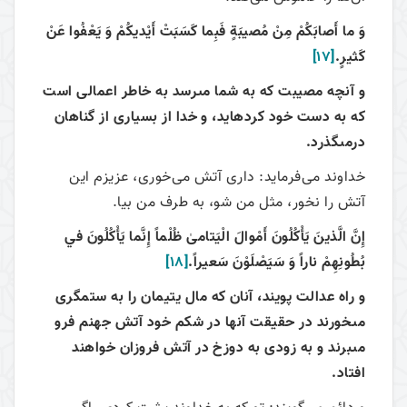
وَ ما أَصابَكُمْ مِنْ مُصيبَةٍ فَبِما كَسَبَتْ أَيْديكُمْ وَ يَعْفُوا عَنْ
كَثيرٍ.
[17]
و آنچه مصيبت كه به شما مى‏رسد به خاطر اعمالى است
كه به دست خود كرده‏ايد، و خدا از بسيارى از گناهان
درمى‏گذرد.
خداوند می‌فرماید: داری آتش می‌خوری، عزیزم این
آتش را نخور، مثل من شو، به طرف من بیا.
إِنَّ الَّذينَ يَأْكُلُونَ أَمْوالَ الْيَتامىٰ‏ ظُلْماً إِنَّما يَأْكُلُونَ في‏
بُطُونِهِمْ ناراً وَ سَيَصْلَوْنَ سَعيراً.
[18]
و راه عدالت پويند، آنان كه مال يتيمان را به ستمگرى
مى‏خورند در حقيقت آنها در شكم خود آتش جهنم فرو
مى‏برند و به زودى به دوزخ در آتش فروزان خواهند
افتاد.