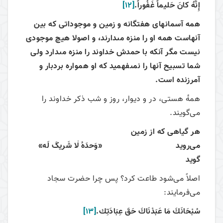
إِنَّهُ كانَ حَليماً غَفُوراً.
[12]
همه آسمانهاى هفتگانه و زمين و موجوداتى كه بين
آنهاست همه او را منزه مى‏دارند، و اصولا هيچ موجودى
نيست مگر آنكه با حمدش خداوند را منزه مى‏دارد ولى
شما تسبيح آنها را نمى‏فهميد كه او همواره بردبار و
آمرزنده است.
همهٔ هستی، در و دیوار، روز و شب ذکر خداوند را
می‌گویند.
هر گیاهی که از زمین
می‌روید «وَحدَهُ لٰا شَریکَ لَه»
گوید
اصلاً می‌شود طاعت کرد؟ پس چرا حضرت سجاد
می‌فرمایند:
سُبْحَانَكَ مَا عَبَدْنَاكَ‏ حَقَ‏ عِبَادَتِك.
[13]