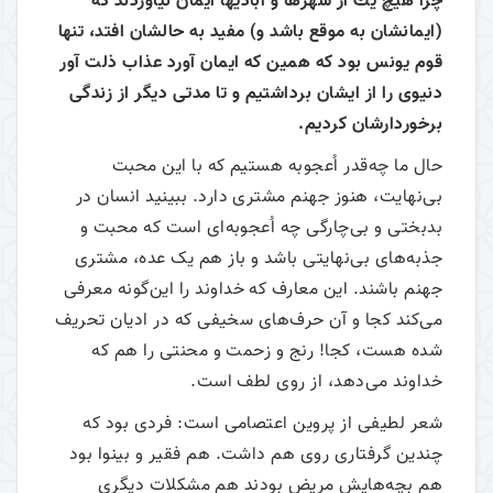
چرا هيچ يك از شهرها و آباديها ايمان نياوردند كه
(ايمانشان به موقع باشد و) مفيد به حالشان افتد، تنها
قوم يونس بود كه همين كه ايمان آورد عذاب ذلت آور
دنيوى را از ايشان برداشتيم و تا مدتى ديگر از زندگى
برخوردارشان كرديم.
حال ما چه‌قدر اُعجوبه هستیم که با این محبت
بی‌نهایت، هنوز جهنم مشتری دارد. ببینید انسان در
بدبختی و بی‌چارگی چه اُعجوبه‌ای است که محبت و
جذبه‌های بی‌نهایتی باشد و باز هم یک عده، مشتری
جهنم باشند. این معارف که خداوند را این‌گونه معرفی
می‌کند کجا و آن حرف‌های سخیفی که در ادیان تحریف
شده هست، کجا! رنج و زحمت و محنتی را هم که
خداوند می‌دهد، از روی لطف است.
شعر لطیفی از پروین اعتصامی است: فردی بود که
چندین گرفتاری روی هم داشت. هم فقیر و بینوا بود
هم بچه‌هایش مریض بودند هم مشکلات دیگری