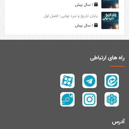
1 سال پیش
دوری از مرگ جاهلیت
پایان تاریخ و نبرد نهایی- فصل اول
سال1395
1 سال پیش
سال 1394
زیارت و توسل
سیری در معنای ولایت
اهل‌البیت (علیهم السلام) در قرآن
راه های ارتباطی
تفسیر آیۀ صبر و صلوة
پیامبر امّی (صلی الله علیه و آله و سلم)
تفسیر سورۀ کوثر
سال 1397
سال 1395
سال 1390
آدرس
سال1400