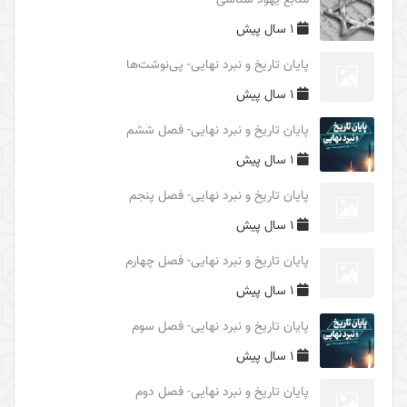
منابع یهود شناسی
فایدۀ غیبت امام زمان (علیه السلام)
1 سال پیش
محورهای معرفتی امام زمان (علیه السلام)
پایان تاریخ و نبرد نهایی- پی‌نوشت‌ها
درس‌های اربعین
1 سال پیش
بررسی ریشه‌های سیاسی حادثۀ عاشورا
پایان تاریخ و نبرد نهایی- فصل ششم
بررسی ریشه‌های تاریخی شکل‌گیری واقعۀ کربلا
1 سال پیش
غلو یا تقصیر در مقامات اهل البیت (علیهم السلام)
پایان تاریخ و نبرد نهایی- فصل پنجم
الگوهای مثبت و منفی و آثار آنها در قیام امام حسین
1 سال پیش
(علیه السلام)
پایان تاریخ و نبرد نهایی- فصل چهارم
الگوهای تصمیم گیری در حادثۀ عاشورا
1 سال پیش
شرح عبارت «الوتر الموتور» در زیارت عاشورا
پایان تاریخ و نبرد نهایی- فصل سوم
شرح روایت «حسینٌ مِنّی و أنا مِن حسین»
1 سال پیش
برکت محرم حسینی
پایان تاریخ و نبرد نهایی- فصل دوم
نبوت و امامت