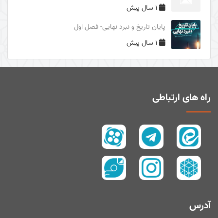
1 سال پیش
دوری از مرگ جاهلیت
پایان تاریخ و نبرد نهایی- فصل اول
سال1395
1 سال پیش
سال 1394
زیارت و توسل
سیری در معنای ولایت
اهل‌البیت (علیهم السلام) در قرآن
راه های ارتباطی
تفسیر آیۀ صبر و صلوة
پیامبر امّی (صلی الله علیه و آله و سلم)
تفسیر سورۀ کوثر
سال 1397
سال 1395
سال 1390
آدرس
سال1400