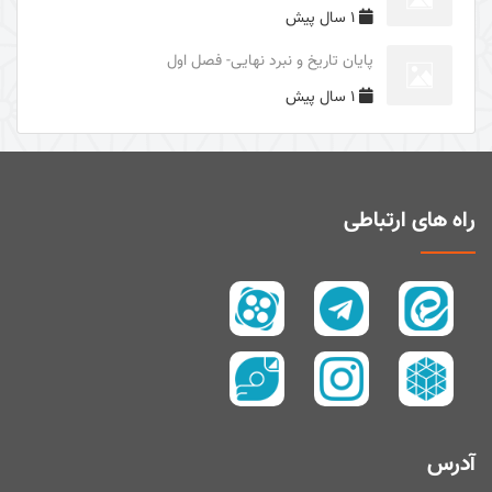
1 سال پیش
دوری از مرگ جاهلیت
پایان تاریخ و نبرد نهایی- فصل اول
سال1395
1 سال پیش
سال 1394
زیارت و توسل
سیری در معنای ولایت
اهل‌البیت (علیهم السلام) در قرآن
راه های ارتباطی
تفسیر آیۀ صبر و صلوة
پیامبر امّی (صلی الله علیه و آله و سلم)
تفسیر سورۀ کوثر
سال 1397
سال 1395
سال 1390
آدرس
سال1400