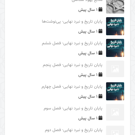
منابع یهود شناسی
فایدۀ غیبت امام زمان (علیه السلام)
1 سال پیش
محورهای معرفتی امام زمان (علیه السلام)
پایان تاریخ و نبرد نهایی- پی‌نوشت‌ها
درس‌های اربعین
1 سال پیش
بررسی ریشه‌های سیاسی حادثۀ عاشورا
پایان تاریخ و نبرد نهایی- فصل ششم
بررسی ریشه‌های تاریخی شکل‌گیری واقعۀ کربلا
1 سال پیش
غلو یا تقصیر در مقامات اهل البیت (علیهم السلام)
پایان تاریخ و نبرد نهایی- فصل پنجم
الگوهای مثبت و منفی و آثار آنها در قیام امام حسین
1 سال پیش
(علیه السلام)
پایان تاریخ و نبرد نهایی- فصل چهارم
الگوهای تصمیم گیری در حادثۀ عاشورا
1 سال پیش
شرح عبارت «الوتر الموتور» در زیارت عاشورا
پایان تاریخ و نبرد نهایی- فصل سوم
شرح روایت «حسینٌ مِنّی و أنا مِن حسین»
1 سال پیش
برکت محرم حسینی
پایان تاریخ و نبرد نهایی- فصل دوم
نبوت و امامت