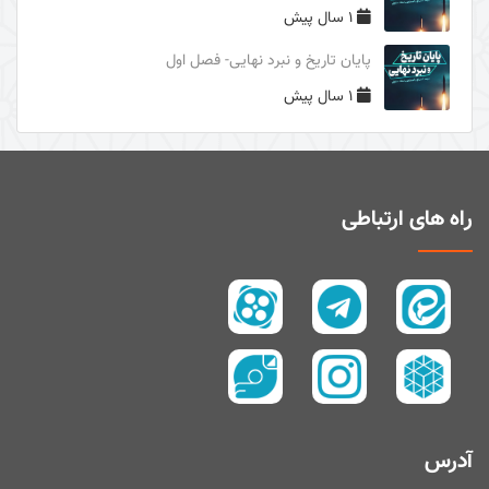
1 سال پیش
دوری از مرگ جاهلیت
پایان تاریخ و نبرد نهایی- فصل اول
سال1395
1 سال پیش
سال 1394
زیارت و توسل
سیری در معنای ولایت
اهل‌البیت (علیهم السلام) در قرآن
راه های ارتباطی
تفسیر آیۀ صبر و صلوة
پیامبر امّی (صلی الله علیه و آله و سلم)
تفسیر سورۀ کوثر
سال 1397
سال 1395
سال 1390
آدرس
سال1400