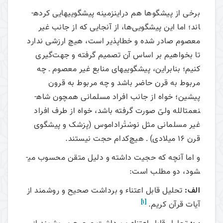
برخی از پیشگوها هم دراین­زمینه پیشگویی­هایی کرده­
اند؛ اما این پیشگویی‌ها، از آنجایی که از جانب غیر
معصوم صادر شده و خطاپذیر است، هیچ ارزشی ندارد
تا بخواهیم بر اساس آن تصمیم گرفته و جهت‌گیری
کنیم؛ بنابراین، پیشگویی­های منابع غیر معصوم ـ چه
مربوط به قرن حاضر باشد و چه مربوط به قرون
پیشین؛ خواه از جانب افراد مسلمانی همچون شاه­
نعمت­الله ولیّ صورت گرفته باشد، خواه از طرف افراد
غیر مسلمانی مثل نوسْتْراداموس (پزشک و پیشگوی
قرن 16 میلادی) ـ هیچ‌کدام حجت نیستند.
و اما آنچه که حجیت داشته و دلیل متقن محسوب می­
شود، دو مطلب است:
الف:
تحلیل قابل اعتناء و برداشت صحیح و روشمند از
[1]
آیات قرآن کریم.