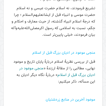
تشریع فرمودند، نه اسلام حضرت عیسی و نه اسلام
حضرت موسی و انبیاء قبل از ایشانعلیهم‌السلام ؛ چرا
که درجۀ اسلام انبیاء گذشته، از حیث معارف و احکام و
حِکَم، نسبت به اسلامی که رسول اکرمصلی‌الله‌علیه‌وآله
بیان فرمودند، خیلی پایین‌تر است.
منجی موعود در ادیان‌ بزرگ قبل‌ از اسلام
قبل از بررسی نظریۀ اسلام دربارۀ پایان تاریخ و موعود
نهایی، مطالبی را از مقالۀ ارزندۀ «
منجی موعود در
ادیان‌ بزرگ قبل‌ از اسلام
» دربارۀ نگاه دیگر ادیان به
این مسأله، ذکر می­کنیم:
موعود آخرين در منابع‌ زردشتيان