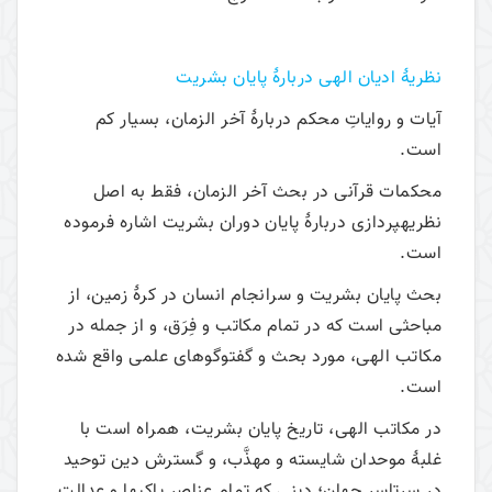
نظريۀ اديان الهی دربارۀ پايان بشريت
آیات و روایاتِ محکم دربارۀ آخر الزمان، بسیار کم
است.
محکمات قرآنی در بحث آخر­ الزمان، فقط به اصل
نظریه­پردازی دربارۀ پایان دوران بشریت اشاره فرموده
است.
بحث پایان بشریت و سرانجام انسان در کرۀ زمین، از
مباحثی است که در تمام مکاتب و فِرَق، و از جمله در
مکاتب الهی، مورد بحث و گفت­وگوهای علمی واقع‌ شده
است.
در مکاتب الهی، تاریخ پایان بشریت، همراه است با
غلبۀ موحدان شایسته و مهذَّب، و گسترش دین توحید
در سرتاسر جهان؛ دینی که تمام عناصر پاکی­ها و عدالت