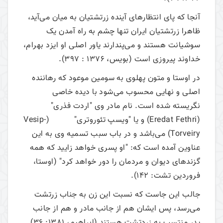
آنجا که پای انتظارهای آینده زرتشتیان به میان می‌آید،
ظاهرا زرتشتیان ایران تنها چشم به راه آمدن یک
سوشیانت هستند و می‌پندارند یاور اصلی او ایزد بهرام،
خداوند پیروزی است (بویس، 1376 : 397).
در اوستا و متون پهلوی به سومین موعود که رهاننده
اصلی و نهایی محسوب می‌شود با دیده خاصی
نگریسته شده است. نام مادر وی "اردت فذری"
(Eredat Fethri) و یا "ویسپ تئوروتری" (Vesip-
Torveiry) می‌باشد و در باب سبب تسمیه وی به این
عناوین آمده است که: "او پسری خواهد زایید که همه
گزندهای دیوان و مردمان را دور خواهد کرد" (اوستا،
فروردین تشت: 142).
جالب این جاست که نسبت این زن به جناب زرتشت
می‌رسد، پس ایشان هم از جانب مادر و هم از جانب
پدر منتسب به زردتشت هستند (ابراهیم، 1381: 36).