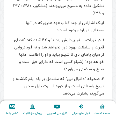
تشکیل‌ داده‌ به‌ مسیح‌ می‌پیوندند (مشکور، 1380:‌ 137
و 138).
اینک اشاراتی از چند کتاب عهد عتیق که در آنها
سخنانی درباره موعود است:
1ـ در تورات، سفر پیدایش بند 10 و 42 آمده که: "عصای
قدرت و سلطنت یهود دور نخواهد شد و نه فرمانروایی
از میان پاهای دی تا شیلو بیاید و او را اطاعت امتها
خواهد بود" (شیلو کسی است که دارای حق است و
صلح و سلامتی می‌آورد).
2ـ صحیفه "دانیال نبی" که مشتمل بر یاد ایام گذشته و
تاریخ باستانی است و از دوره اسـارت بابل سخن
می‌گوید، بشـارت می‌دهد
که دنیای پر از آفت و شر، به پایان خواهد رسید.
در کتاب دانیال نبی می‌خوانیم که خداوند خطاب به
صفحه نخست
فایل های صوتی
فایل های تصویری
پویش حق تلاوت
تماس با ما