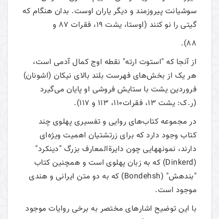
سوشیانت پیروزمند و دیگر یاران اوست. بدان هنگام که
گیتی را نو کنند (اوستا، یشت 19، فقرات 87 و
88).
از آنجا که "استوت ارته" نقطه اوج کمال آدمی است،
هر یک از بخش‌های فهرست بلند بالای نیکان (اشونان)
فروردین یشت با ستایش فروشی او پایان می‌گیرد
(ر.ک: یشت 13، فقرات110، 113 و 117).
در مجموعه کتاب‌های روایی و تفسیری پهلوی چند
کتاب وجود دارد که برای زرتشتیان اهمیت ویژه‌ای
دارند، نمونه­هایی چون دایرةالمعارف بزرگ "دینکرد"
(Dinkerd) که به زبان پهلوی است و همچنین کتاب
"بندهش" (Bondehsh) که به دو متن ایرانی و هندی
موجود است.
با این توضیح اشاره­ای مختصر به برخی روایات موجود