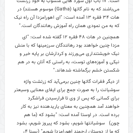
است. 17 باب اول سورد هایی منسوب به خود زرتشت
می‌باشند که به نام گاتها (Gatha) موسوم هستند) در
هات 34 فقره 13 آمده است: "ای اهورامزدا آن راه نیک
که به من نمودی همان راه آموزش رهانندگان است."
همچنین در هات 48 فقره 12 گفته شده است: "ای
مزدا چنین خواهند بود رهانندگان سرزمین­ها که با منش
نیک خویشتنداری می‌ورزند و کردارشان بر پایه خیر و
نیکی و آموزه‌های توست، به راستی که آنان به در هم
شکستن خشم برگماشته شده­اند."
از دیگر فقرات گاتها چنین برمی‌آید که زرتشت واژه
سوشیانت را به صورت جمع برای ایفای معنایی وسیع­تر
برای کسانی که پس از وی تا فرارسیدن فراشگرد
خواهند آمد همچنین به معنای یاری­دهنده نیز به کار
برده است. در اوستا آمده است: "بشود که (ما هم
چون) سوشیانت­ها شویم، بشود که پیروز شویم، بشود
که ما از دوستان ارجمند اهورامزدا شویم" (یسنا 4،