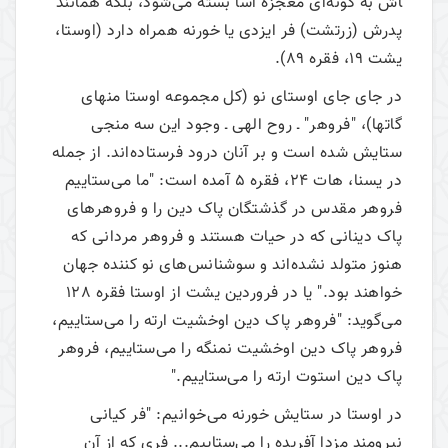
اش به گونه‌ای معجزه آسا بسته می‌شود، بلکه همانند
پدرش (زرتشت) فر ایزدی یا خورنه همراه دارد (اوستا،
یشت 19، فقره 89).
در جای جای اوستای نو (کل مجموعه اوستا منهای
گاتها)، "فروهر" ـ روح الهی ـ وجود این سه منجی
ستایش شده است و بر آنان درود فرستاده‌اند. از جمله
در یسنا، هات 24، فقره 5 آمده است: "ما می‌ستاییم
فروهر مقدس در گذشتگان پاک دین را و فروهرهای
پاک دینانی که در حیات هستند و فروهر مردانی که
هنوز متولد نشده‌اند و سوشنانس‌های نو کننده جهان
خواهند بود." یا در فروردین یشت از اوستا فقره 128
می‌گوید: "فروهر پاک دین اوخشیت ارته را می‌ستاییم،
فروهر پاک دین اوخشیت نمنگه را می‌ستاییم، فروهر
پاک دین استوت ارته را می‌ستاییم."
در اوستا در ستایش خورنه می‌خوانیم: "فر کیانی
نیرومند مزدا آفریده را می‌ستاییم... فری که از آن