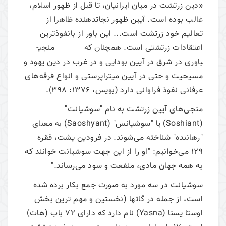
«دین زرتشت در میان ایرانیان، تا قبل از ظهور اسلام،
غالب بوده است. آیین ظهور نجات­دهنده ظاهرا از
تعالیم خود زرتشت است... این باور از بانفوذترین
اعتقادات زرتشتی است. همچنان که منجی­
باوری در شرق در آیین بودایی و در غرب در دین یهود و
مسیحیت و حتی در آیین میتراپرستی و انواع فرقه‌های
عرفانی نفوذ فراوانی دارد (بویس، 1376: 398).
منجی‌های آیین زرتشت به نام "سوشیانت"
(Soshiant) یا "سوشیانس" (Saoshyant) به معنای
"رهاننده" شناخته می‌شوند. در فرودین یشت، فقره
129 می‌خوانیم: "او را از این جهت سوشیانت خوانند که
به همه جهان مادی، منفعت و سود می‌رساند."
سوشیانت در سه مورد به صورت جمع بکار برده شده
است، از جمله در گاتها (نخستین و مهم ترین بخش
اوستا یسنا (Yasna) نام دارد که دارای 72 باب (هات)