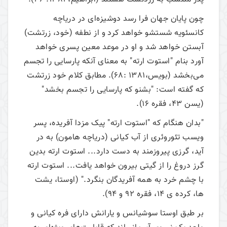
چون پایان جهان فرا رسد دوشیزه‌ای در دریاچه‌
کانسئویه شستشو خواهد کرد و از نطفه (خود، زرتشت)
آبستن خواهد شد و او در موعد معین پسری خواهد
آورد بنام "استوت ارته" به معنای آنکه پارسایی را تجسم
می‌بخشد (بویس،1381 :68). مطابق کلام خود زرتشت
که گفته است: "بشنو که پارسایی را تجسم بخشد"
(یسن 43، فقره 16).
"بدان هنگام که "استوت ارته" پیک مزدا آفریده، پسر
ویسب تئوروئری از آب کیانی (دریاچه هامون) به در
آید، گرزی پیروزمند به دست دارد... استوت ارته بدین
گرز دروغ را از گیتی بیرون خواهد یافت... استوت ارته
با چشم خرد به همه آفریدگان بنگرد." (اوستا، یشت
ها، کرده ی 14، فقره 92 و 94).
بر طبق اوستا سوشیانس و یارانش دارای فره کیانی و