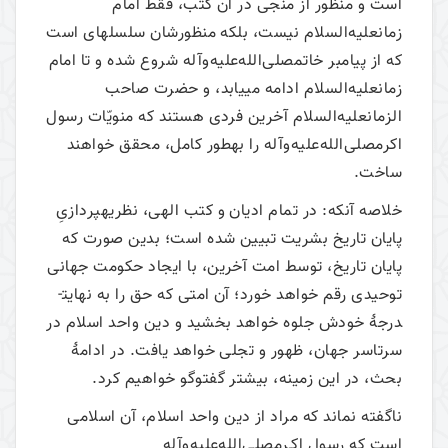
است و منظور از منجی در آن کتب، فقط امام
زمانعلیه‌السلام نیست، بلکه منظورشان سلسله­ای است
که از پیامبر خاتمصلی‌الله‌علیه‌وآله شروع شده و تا امام
زمانعلیه‌السلام ادامه می­یابد، و حضرت صاحب
الزمانعلیه‌السلام آخرین فردی هستند که منویّات رسول
اکرمصلی‌الله‌علیه‌وآله را به­طور کامل، محقق خواهند
ساخت.
خلاصه آنکه: در تمام ادیان و کتب الهی، نظریه­پردازیِ
پایان تاریخ بشریت تبیین شده است؛ بدین صورت که
پایان تاریخ، توسط امت آخرین، با ایجاد حکومت جهانی
توحیدی رقم خواهد خورد؛ آن امتی که حق را به نهایت­
درجۀ خودش جلوه خواهد بخشید و دین واحد اسلام در
سرتاسر جهان، ظهور و تجلی خواهد یافت. در ادامۀ
بحث، در این زمینه، بیشتر گفت­وگو خواهیم کرد.
ناگفته نماند که مراد از دین واحد اسلام، آن اسلامی
است که رسول اکـرمصلی‌الله‌علیه‌وآله