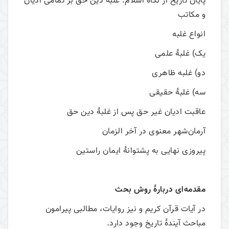
پايان تاريخ از نگاه اسلام: غلبۀ دين حق بر تمامی اديان
و مکاتب
انواع غلبه
يک) غلبۀ علمی
دو) غلبه ظاهری
سه) غلبۀ حقيقی
عاقبت اديان غير حق پس از غلبۀ دين حق
آرمان‌شهر معنوی در آخر الزمان
پيروزی نهايی به پشتوانۀ ايمان راستين
مقدمه‌ای دربارۀ روش بحث
در آیات قرآن کریم و نیز روایات، مطالبی پیرامون
مباحث آیندۀ تاریخ وجود دارد.