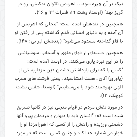
نیک بر آن چیره شود... اهریمن ناتوان بدکنش، رو در
گریز نهد" (اوستا، یشت 19، فقرات 92 و 96).
همچنین در بندهش آمده است: "محلی که اهریمن از
آن آمده و به دنیای انسانی قدم گذاشته پس از رفتن او
با فلز گداخته مسدود می‌شود" (بندهش ایرانی: 148).
همچنین دسته‌ای از قوای علوی و آسمانی سوشیانس
را در این نبرد یاری می‌کنند. در اوستا آمده است:
"کسی را که برای بازداشتن دشمن دین مزداپرستی از
(یاوری) آنان ـ هفت امشاسبند ـ یعنی فرشته‌های مقرب
الهی بهره­مند شود را می‌ستاییم" (اوستا، هفتن یشت
کوچک: 12).
در مورد نقش مردم در قیام منجی نیز در گاتها تسریع
شده است که: "انسان باید با دیوان و مردمان پیرو آنها
دشمنی ورزیده و راهش را از کسی که اهورامزدا او را
خوار می‌شمارد جدا کند و چنین کسی است که در مورد