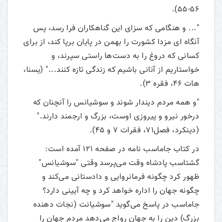
55-56).
"... و هنگامی که سزای این گناهکاران فرا رسد، پس
آنگاه ای مزدا کشورت را بهمن در پایان برپا کند، از برای
کسانی که دروغ را به دست‌ها راستی سپرند، و
خواستاریم از آنانی باشیم که زندگی تازه کنند..." (یسنا،
هات 46، فقره 3).
"و همه مردم دیندار شوند و سوشیانس را آنچنان که
درخور نیرو و پیروزی اوست، بزرگ و ارجمند دارند."
(دینکرد، فصل71، فقرات 7 و 45).
در کتاب جاماسب نامه در صفحه 121 آمده است:
گشتاسب پادشاه وقت می‌پرسد وقتی "سوشیانس"
ظهور کرد چگونه فرمانروایی و دادستانی می‌کند و
چگونه جهان را اداره خواهد کرد و چه آیینی دارد؟
جاماسب در پاسخ می‌گوید "سوشیانت (نجات دهنده
بزرگ) دین را به جهان رواج می‌دهد مردم جهان را