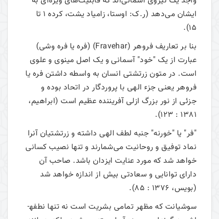
واجد یک نیروی آسمانی‌اند که قابلیت‌های ویژه‌ای به
ایشان می‌دهد (ر.ک: اوستا، زامیاد یشت، کرده 1 تا
15).
بنا بر تعاریف فروهر (Fravehar) (فره یا فره وشی)
عبارت از یک "خود" آسمانی و یک اصل مینوی و علوی
است. در متون زرتشتی انسان به واسطه داشتن فره یا
فروهر یعنی جزء الهی با پروردگار در اتحاد بوده و
جزئی از نور بزرگ ازلی آفریننده عظیم است (ابراهیم،
1381 : 123).
"فر" یا "خورنه" جنبه لطف الهی داشته و زرتشتیان آنرا
نماد توفیق و روحانیت می‌شمارند و تنها نصیب کسانی
خواهد شد که مورد عنایت ایزدان باشد. صاحب آن
دارای توانایی و سعادتی بیش از اندازه خواهد شد
(بویس، 1376 : 85).
سوشیانت که مظهر تمامی بشریت است نه تنها نطفه­