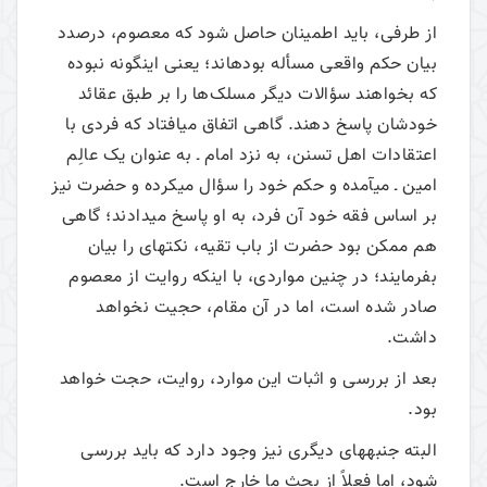
از طرفی، باید اطمینان حاصل شود که معصوم، درصدد
بیان حکم واقعی مسأله بوده­اند؛ یعنی این­گونه نبوده
که بخواهند سؤالات دیگر مسلک‌ها را بر طبق عقائد
خودشان پاسخ دهند. گاهی اتفاق می­افتاد که فردی با
اعتقادات اهل تسنن، به نزد امام ـ به عنوان یک عالِم
امین ـ می­آمده و حکم خود را سؤال می­کرده و حضرت نیز
بر اساس فقه خود آن فرد، به او پاسخ می­دادند؛ گاهی
هم ممکن بود حضرت از باب تقیه، نکته­ای را بیان
بفرمایند؛ در چنین مواردی، با اینکه روایت از معصوم
صادر شده است، اما در آن مقام، حجیت نخواهد
داشت.
بعد از بررسی و اثبات این موارد، روایت، حجت خواهد
بود.
البته جنبه­های دیگری نیز وجود دارد که باید بررسی
شود، اما فعلاً از بحث ما خارج است.