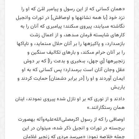
«همان كسانى كه از اين رسول و پيامبر امّیّ كه او را
نزد خود [با همه نشانه‏ها و اوصافش‏] در تورات وانجيل
نگاشته مى‏يابند، پيروى مى‏كنند؛ پيامبرى كه آنان را به
كارهاى شايسته فرمان مى‏دهد، و از اعمال زشت
بازمى‏دارد، و پاكيزه‏ها را بر آنان حلال مى‏نمايد، و ناپاك‏ها
را بر آنان حرام مى‏كند، و بارهاى تكاليف سنگين و
زنجيره‏ها [ىِ جهل، بى‏خبرى و بدعت را] كه بر دوش
عقل وجان آنان است برمى‏دارد؛ پس كسانى كه به او
ايمـان آوردند و او را [در برابر دشمنان‏] حمايت كردند و
ياريـش
دادند و از نورى كه بر او نازل شده پيروى نمودند، اينان
همان رستگارانند.»
اوصافی را که از رسول اکرمصلی‌الله‌علیه‌وآله به­صورت
برجسته در تورات و انجیل ذکر شده، می­توان در این
جمله خلاصه نمود: «می­رسد مردی که زنجیر غلامان