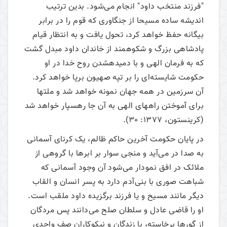
"فرزند منتخب داود" انجام می‌شود. بدین ترتیب
اندیشه ساده مسیحا از جنگاوری که قوم را در برابر
بیگانه حفظ خواهد کرد، تحول یافت و به انتظار قیام
پادشاهی بزرگ و شکوهمند از خاندان داود مبدل گشت
که به فرمان الهی و با دمیده­شدن روح خدا در او
حکومت شایسته‌ای را بر تپه صهیون برپا خواهد کرد.
آن سرزمین در همه جهان نمونه خواهد شد و ملتها
برای آموختن راههای الهی به آن جا رهسپار خواهد شد
(کرینستون، 1377: 30).
در پایان‌ حکومت‌ آخرین‌ حاکم‌ ظالم‌، یک‌ کرنای‌ آسمانی‌
به‌ صدا در می‌­آید و منجی‌ سوار بر ابرها با گروهی‌ از
ملائک‌ در افق‌ نمودار می‌‌شود آن‌ وجود آسمانی‌ که‌
شباهت‌ صوری‌ با بنی‌­آدم‌ دارد به‌ پسر انسان‌ و القاب‌
دیگر مانند مسیح‌ و یا فرزند برگزیده‌ داود ملقب‌ است‌.
او را قاضی‌ عادل‌ و سلطان‌ صلح می‌دانند پس‌ مردگان‌
از گورها برخاسته‌، با زندگان‌ و نیکوکاران‌ صف‌ واحدی‌