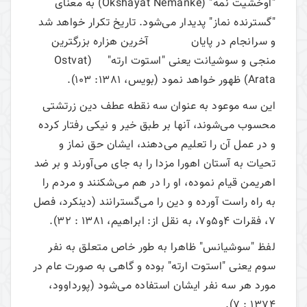
"اوخشیت نمه" (Okshayat Nemanke) به معنای
"گسترنده نماز" پدیدار می‌شود. تاریخ تکرار خواهد شد
و سرانجام در پایان آخرین هزاره بزرگترین
منجی و سوشیانت یعنی "استوت ارته" (Ostvat
Arata) ظهور خواهد نمود (بویس، 1381: 103).
این سه موعود به عنوان سه نقطه عطف دین زرتشتی
محسوب می‌شوند، آنها بر طبق خیر و نیکی رفتار کرده
و در عمل آن را تعلیم می‌دهند، ایشان حق نماز و
تحیات به آستان اهورا مزدا را به جای می‌آورند و بر ضد
اهریمن قیام نموده، او را در هم می‌شکنند و مردم را
به راه راست آورده و دین را می‌گسترانند (دینکرد، فصل
7، فقرات 4و5و7، به نقل از: ابراهیم، 1381 : 32).
لفظ "سوشیانس" ظاهرا به طور خاص متعلق به نفر
سوم یعنی "استوت ارته" بوده و گاهی به صورت عام در
مورد هر سه نفر ایشان استفاده می‌شود (پورداوود،
1374 : 7).