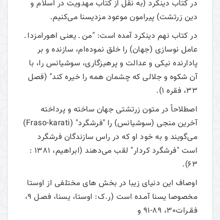
در کتاب دینکرد (به نقل از کتاب مهدویت در اسلام و
دین زرتشت) پیرامون موعود مزدیسنا می‌کنیم.
در کتاب نهم دینکرد آمده است: "من ـ یعنی اهورامزدا ـ
عامل نوسازی (جهان) را خلق نموده‌ام، سازنده و بر
پادارنده نیکی و عدالت و پرهیزگاری، سوشیانس را، با
آن شکوه و جلالی که چشمان همه را خیره کند" (فصل
33، فقره 1).
اصطلاحاً در متون زرتشتی جهان ساخته و پرداخته
آخرین منجی (سوشیانس) را "فرشگرد" (Fraso-karati)
می‌گویند و به خود او که در راس سازندگان فرشگرد
است "فرشگرد کردار" لقب می‌دهند (ابراهیم، 1381 :
63).
اوصاف این دنیای زیبا در بخش های مختلفی از اوستا
مخصوصا یسنا آمـده است (ر.ک: اوستا، یسنا، فصـل 9،
فقـرات30، 89-91 و