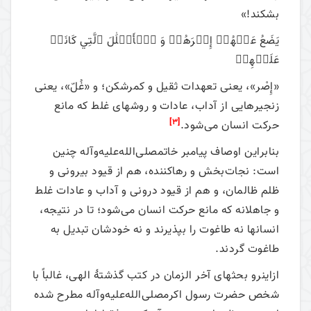
بشکند!»
يَضَعُ عَنۡهُمۡ إِصۡرَهُمۡ وَ ٱلۡأَغۡلَٰلَ ٱلَّتِي كَانَتۡ
عَلَيۡهِمۡ
«إِصْر»، یعنی تعهدات ثقیل و کمرشکن؛ و «غُلّ»، یعنی
زنجیرهایی از آداب، عادات و روش­های غلط که مانع
[3]
حرکت انسان می‌شود.
بنابراین اوصاف پیامبر خاتمصلی‌الله‌علیه‌وآله چنین
است: نجات‌بخش و رها­کننده، هم از قیود بیرونی و
ظلم ظالمان، و هم از قیود درونی و آداب و عادات غلط
و جاهلانه که مانع حرکت انسان می‌شود؛ تا در نتیجه،
انسان­ها نه طاغوت را بپذیرند و نه خودشان تبدیل به
طاغوت گردند.
ازاین­رو بحث­های آخر الزمان در کتب گذشتۀ الهی، غالباً با
شخص حضرت رسول اکرمصلی‌الله‌علیه‌وآله مطرح شده