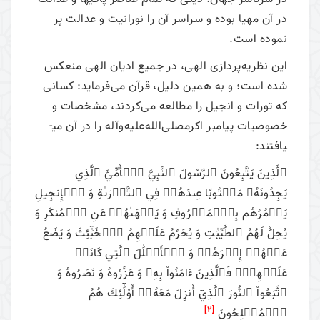
در آن مهیا بوده و سراسر آن را نورانیت و عدالت پر
نموده است.
این نظریه‌پردازی الهی، در جمیع ادیان الهی منعکس
شده است؛ و به همین دلیل، قرآن می‌فرماید: کسانی
که تورات و انجیل را مطالعه می‌کردند، مشخصات و
خصوصیات پیامبر اکرمصلی‌الله‌علیه‌وآله را در آن می­
یافتند:
ٱلَّذِينَ يَتَّبِعُونَ ٱلرَّسُولَ ٱلنَّبِيَّ ٱلۡأُمِّيَّ ٱلَّذِي
يَجِدُونَهُۥ مَكۡتُوبًا عِندَهُمۡ فِي ٱلتَّوۡرَىٰةِ وَ ٱلۡإِنجِيلِ
يَأۡمُرُهُم بِٱلۡمَعۡرُوفِ وَ يَنۡهَىٰهُمۡ عَنِ ٱلۡمُنكَرِ وَ
يُحِلُّ لَهُمُ ٱلطَّيِّبَٰتِ وَ يُحَرِّمُ عَلَيۡهِمُ ٱلۡخَبَٰٓئِثَ وَ يَضَعُ
عَنۡهُمۡ إِصۡرَهُمۡ وَ ٱلۡأَغۡلَٰلَ ٱلَّتِي كَانَتۡ
عَلَيۡهِمۡۚ فَٱلَّذِينَ ءَامَنُواْ بِهِۦ وَ عَزَّرُوهُ وَ نَصَرُوهُ وَ
ٱتَّبَعُواْ ٱلنُّورَ ٱلَّذِيٓ أُنزِلَ مَعَهُۥٓ أُوْلَٰٓئِكَ هُمُ
[2]
ٱلۡمُفۡلِحُونَ