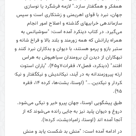
همفکر و همگفتار سازد." لازمه فرشگرد یا نوسازی
جهان، نبرد با قوای اهریمنی و زشت­کاری است و سپس
سازمان­دهی خرابی­های گذشته و اصلاح امور انجام
می‌گیرد. در کتاب دینکرد آمده است: "سوشیانس به
همراه یارانش که همه زورمند و بلند بالا و فراخ شانه و
ستبر بازو و پرمو هستند، با دیوان و بدکاران نبرد کنند و
تبهکاران از دیدن آن برومندان سیاهپوش به هراس
افتند" (دینکرد، فصل7، فقرات7و45). "یاران استوت
ارته پیروزمندانه به در آیند، نیک­اندیش و نیک­گفتار و نیک­
کردار و نیک­دین..." (اوستا، یشت‌ها، کرده 14، فقره
95).
طبق پیشگویی اوستا، جهان پیرو خیر و نیکی می‌شود.
دروغ و دیوان پلید نیز به جایی رانده می‌شوند که از
آنجا آمده اند (اوستا، زامیادیشت، کرده1).
در ادامه آمده است: "منش بد شکست یابد و منش