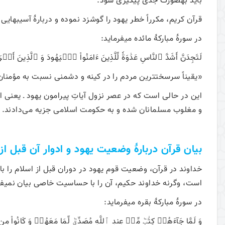
باید به­صورت جدی پیگیری شود.
قرآن کریم، مکرراً خطر یهود را گوشزد نموده و دربارۀ آسیب­ها
در سورۀ مبارکۀ مائده می­فرماید:
لَتَجِدَنَّ أَشَدَّ ٱلنَّاسِ عَدَٰوَةٗ لِّلَّذِينَ ءَامَنُواْ ٱلۡيَهُودَ وَ ٱلَّذِينَ أَشۡرَ
«يقيناً سرسخت‏ترين مردم را در كينه و دشمنى نسبت به مؤمنا
این در حالی است که در عصر نزول آیاتِ پیرامون یهود ـ یعنی 
و مغلوب مسلمانان شده و به حکومت اسلامی جزیه می‌دادند.
بیان قرآن دربارۀ وضعیت یهود و ادوار آن قبل از
خداوند در قرآن، وضعیت قوم یهود در دوران قبل از اسلام را با ع
است، وگرنه خداوند حکیم، آن را با حساسیت خاصی بیان نمی­فر
در سورۀ مبارکۀ بقره می­فرماید:
وَ لَمَّا جَآءَهُمۡ كِتَٰبٞ مِّنۡ عِندِ ٱللَّهِ مُصَدِّقٞ لِّمَا مَعَهُمۡ وَ كَانُواْ م