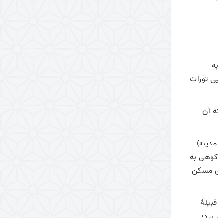
منازل سلوک الی الله (100 منزل)
منزل سوم: محاسبه
منزل پنجم: تفکر
منزل چهارم: انابه
ه
منزل دوم: توبه
يى تورات
منزل اول: یقظه
مبانی عرفان عملی
ه آن
مدينه)
 كوهى به
ای مسكن
قبيلۀ
 برد؛