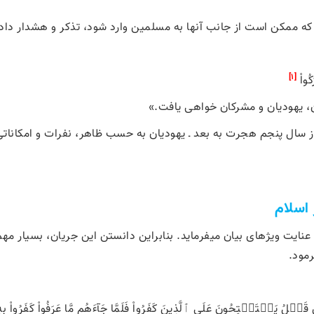
یی که ممکن است از جانب آنها به مسلمین وارد شود، تذکر و هشدار دا
[1]
كُواْ
ن، يهوديان و مشركان خواهى يافت.»
از سال پنجم هجرت به بعد ـ یهودیان به حسب ظاهر، نفرات و امکاناتی
 اسلام
نایت ویژه­ای بیان می­فرماید. بنابراین دانستن این جریان، بسیار مهم
مود.
ِن قَبۡلُ يَسۡتَفۡتِحُونَ عَلَى ٱلَّذِينَ كَفَرُواْ فَلَمَّا جَآءَهُم مَّا عَرَفُواْ كَفَرُواْ ب