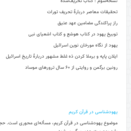
نسخۀسوم : کتاب تحريف‌شده
تحقيقات معاصر دربارۀ تحريف تورات
راز پراکندگی مضامين عهد عتيق
توبيخ يهود در کتاب هوشع و کتاب اشعيای نبی
يهود از نگاه مورخان نوين اسرائيل
ايلان پاپه و برملا کردن دَه غلط مشهور دربارۀ تاريخ اسرائيل
رونين برگمن و روايتی از 60 سال ترورهای موساد
. . . . .
يهودشناسی در قرآن کريم
موضوع یهودشناسی در قرآن کریم، مسأله‌ای محوری است. حجم آ