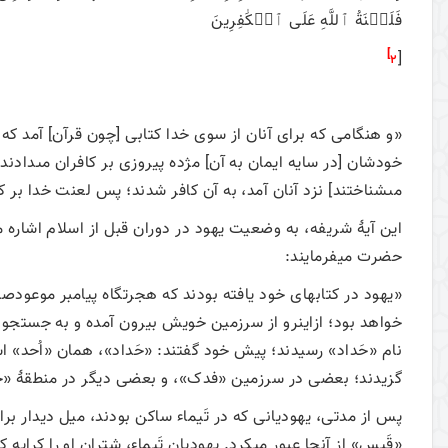
فَلَعۡنَةُ ٱللَّهِ عَلَى ٱلۡكَٰفِرِينَ
2]
[
«و هنگامى كه براى آنان از سوى خدا كتابى [چون قرآن‏] آمد ك
خودشان [در سايه ايمان به آن‏] مژده پيروزى بر كافران مى‏دادن
مى‏شناختند] نزد آنان آمد، به آن كافر شدند؛ پس لعنت خدا بر كا
این آیۀ شریفه، به وضعیت یهود در دوران قبل از اسلام اشاره می
حضرت می­فرمایند:
«يهود در كتاب­هاى خود یافته بودند که هجرتگاه پيامبر موعودصلی‌
خواهد بود؛ ازاین­رو از سرزمين خويش بيرون آمده و به جستجوى 
نام «حَداد» رسيدند؛ پیش خود گفتند: «حَداد»، همان «اُحد» 
گزيدند؛ بعضى در سرزمين «فدک»، و بعضى ديگر در منطقۀ «خيبر
پس از مدتی، یهودیانی كه در تَيماء ساکن بودند، ميل ديدار بر
«قَيس» از آنجا عبور می­کرد. یهودیان تَیماء، شتران او را كرايه 