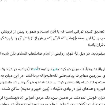
ه تصديق كننده توراتى است كه با آنان است، و همواره پيش از نزولش ب
د، پس [با اين وصف‏] زمانى كه قرآن [كه پيش از نزولش آن را با پيشگو
فران باد.»
­فرماید. در ذيل آيۀ فوق، روایتی از امام صادقعلیه‌السلام نقل شده ک
الله‌علیه‌وآله ، ميان دو كوه «
عَيْر
» و كوه «
اُحد
» (دو كوه در دو طرف 
سرزمين مهاجرت پیامبرصلی‌الله‌علیه‌وآله پرداختند. در اين ميان به
است، و لذا در اطراف همان کوه، پراکنده شده و هر گروهى در منطقه­
» و عده‏اى نیز در وادی «تَيْماء» (بين خيبر و مدينه) ساکن شدند.
ادران خويش نمودند. در همين بين، یک مردى اَعرابى (بادیه­نشین) از 
كردند و او نیز گفت: من شما را از ما بين دو کوه «عَير» و «اُحد» خواهم