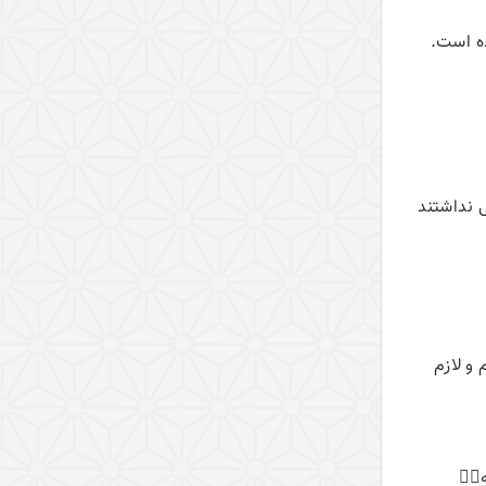
امر به معروف و نهی از منکر
ده است.
دین شناسی
دین‌شناسی
مبدأ شناسی
خداوند در آینه عقل و عشق (کتاب)
 نداشتند
نگرشی دیگر به بلاها
توحید و شرک
اخلاق و عرفان قرآنی
تزکیه و تهذیب در تحصیل علوم اسلامی
دعا
 و لازم
اخلاق اسلامی
پرسش و پاسخ دربارۀ مبانی عرفان
اسلامی
ِهِۦۚ