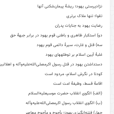
نژادپرستی يهود؛ ريشۀ پيمان‌شکنی آنها
تقوا؛ تنها ملاک برتری
رضايت يهود به جنايات پدران
دو) استکبار ظاهری و باطنی قوم يهود در برابر جبهۀ حق
سه) قتل و غارت، سيرۀ دائمی قوم يهود
غلبۀ آيين اسلام بر توطئه­های يهود
دست­داشتن يهود در قتل رسول اکرمصلی‌الله‌علیه‌وآله و اهل­البي
کودتا در نگرش اسلام، مردود است
اقامۀ قسط، وظيفۀ امت است
(الف) الگوی انقلاب حضرت موسیعلیه‌السلام
(ب) الگوی انقلاب رسول اکرمصلی‌الله‌علیه‌وآله
چهار) فتنه‌انگيزی یهود؛ يأجوج و مأجوج معاصر