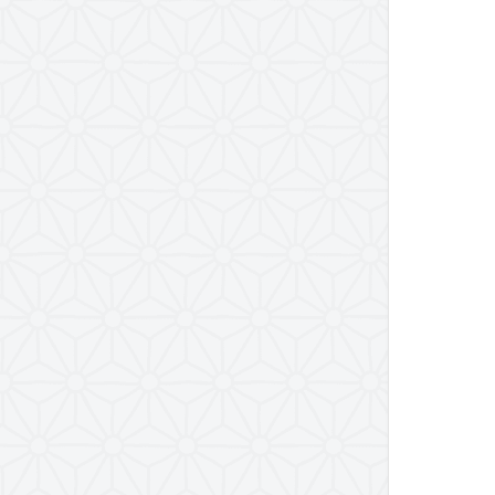
پیامبر امّی (صلی الله علیه و
آله و سلم)
تفسیر سورۀ کوثر
سال 1397
سال 1395
سال 1390
سال1400
تفسیر سورۀ فجر
تفسیر سورۀ ضحی
تفسیر آیات ابتدایی سورۀ
اسراء
تفسیر آیۀ «والعصر»
تفسیر آیۀ لیلة المبیت