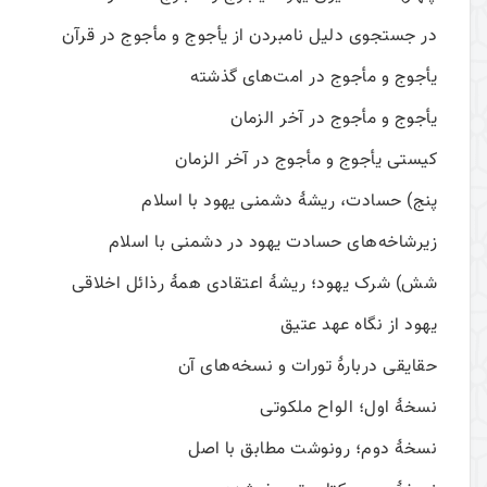
در جستجوی دلیل نام­بردن از یأجوج و مأجوج در قرآن
يأجوج و مأجوج در امت‌های گذشته
یأجوج و مأجوج در آخر الزمان
کیستی یأجوج و مأجوج در آخر الزمان
پنج) حسادت، ريشۀ دشمنی يهود با اسلام
زيرشاخه‌های حسادت يهود در دشمنی با اسلام
شش) شرک يهود؛ ريشۀ اعتقادی همۀ رذائل اخلاقی
يهود از نگاه عهد عتيق
حقایقی دربارۀ تورات و نسخه‌های آن
نسخۀ اول؛ الواح ملکوتی
نسخۀ دوم؛ رونوشت مطابق با اصل