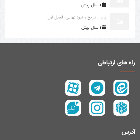
1 سال پیش
دوری از مرگ جاهلیت
پایان تاریخ و نبرد نهایی- فصل اول
سال1395
1 سال پیش
سال 1394
زیارت و توسل
سیری در معنای ولایت
اهل‌البیت (علیهم السلام) در قرآن
راه های ارتباطی
تفسیر آیۀ صبر و صلوة
پیامبر امّی (صلی الله علیه و آله و سلم)
تفسیر سورۀ کوثر
سال 1397
سال 1395
سال 1390
آدرس
سال1400