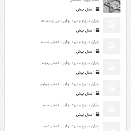
منابع یهود شناسی
فایدۀ غیبت امام زمان (علیه السلام)
1 سال پیش
محورهای معرفتی امام زمان (علیه السلام)
پایان تاریخ و نبرد نهایی- پی‌نوشت‌ها
درس‌های اربعین
1 سال پیش
بررسی ریشه‌های سیاسی حادثۀ عاشورا
پایان تاریخ و نبرد نهایی- فصل ششم
بررسی ریشه‌های تاریخی شکل‌گیری واقعۀ کربلا
1 سال پیش
غلو یا تقصیر در مقامات اهل البیت (علیهم السلام)
پایان تاریخ و نبرد نهایی- فصل پنجم
الگوهای مثبت و منفی و آثار آنها در قیام امام حسین
1 سال پیش
(علیه السلام)
پایان تاریخ و نبرد نهایی- فصل چهارم
الگوهای تصمیم گیری در حادثۀ عاشورا
1 سال پیش
شرح عبارت «الوتر الموتور» در زیارت عاشورا
پایان تاریخ و نبرد نهایی- فصل سوم
شرح روایت «حسینٌ مِنّی و أنا مِن حسین»
1 سال پیش
برکت محرم حسینی
پایان تاریخ و نبرد نهایی- فصل دوم
نبوت و امامت