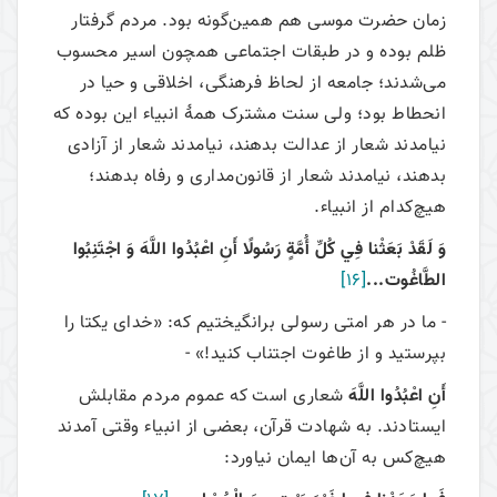
زمان حضرت موسی هم همین‌گونه بود. مردم گرفتار
ظلم بوده و در طبقات اجتماعی همچون اسیر محسوب
می‌شدند؛ جامعه از لحاظ فرهنگی، اخلاقی و حیا در
انحطاط بود؛ ولی سنت مشترک همۀ انبیاء این بوده که
نیامدند شعار از عدالت بدهند، نیامدند شعار از آزادی
بدهند، نیامدند شعار از قانون‌مداری و رفاه بدهند؛
هیچ‌کدام از انبیاء.
وَ لَقَدْ بَعَثْنا فِي كُلِّ أُمَّةٍ رَسُولًا أَنِ اعْبُدُوا اللَّهَ وَ اجْتَنِبُوا
الطَّاغُوت...
[16]
- ما در هر امتى رسولى برانگيختيم كه: «خداى يكتا را
بپرستيد و از طاغوت اجتناب كنيد!» -
أَنِ اعْبُدُوا اللَّهَ
شعاری است که عموم مردم مقابلش
ایستادند. به شهادت قرآن، بعضی از انبیاء وقتی آمدند
هیچ‌کس به آن‌ها ایمان نیاورد: