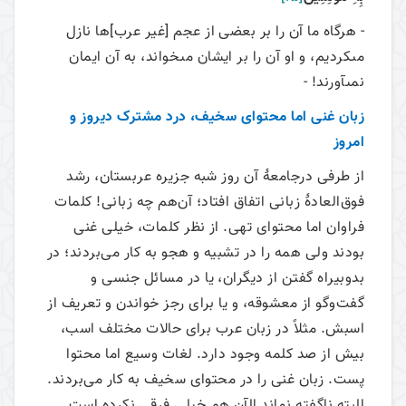
- هر‌گاه ما آن را بر بعضى از عجم [غير عرب‏]‌ها نازل
مى‏كرديم، و او آن را بر ايشان مى‏خواند، به آن ايمان
نمى‏آورند! -
زبان غنی اما محتوای سخیف، درد مشترک دیروز و
امروز
از طرفی درجامعۀ آن روز شبه جزیره عربستان، رشد
فوق‌العادۀ زبانی اتفاق افتاد؛ آن‌هم چه زبانی! کلمات
فراوان اما محتوای تهی. از نظر کلمات، خیلی غنی
بودند ولی همه را در تشبیه و هجو به کار می‌‌بردند؛ در
بدوبیراه گفتن از دیگران، یا در مسائل جنسی و
گفت‌وگو از معشوقه، و یا برای رجز خواندن و تعریف از
اسبش. مثلاً در زبان عرب برای حالات مختلف اسب،
بیش از صد کلمه وجود‌ دارد. لغات وسیع اما محتوا
پست. زبان غنی را در محتوای سخیف به کار می‌‌بردند.
البته ناگفته نماند الآن هم خیلی فرقی نکرده است.