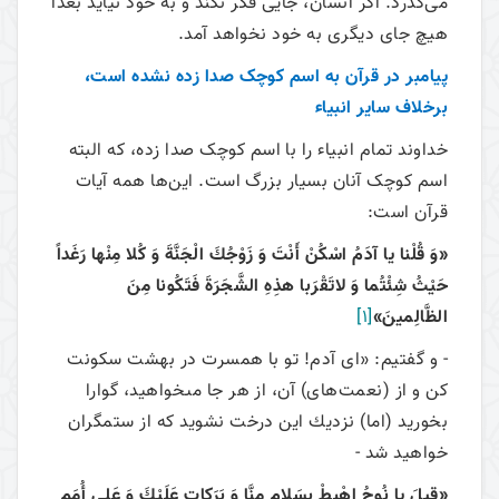
می‌‌گذرد. اگر انسان، جایی فکر نکند و به خود نیاید بعداً
هیچ جای دیگری به خود نخواهد آمد.
پیامبر در قرآن به اسم کوچک صدا زده نشده است،
برخلاف سایر انبیاء
خداوند تمام انبیاء را با اسم کوچک صدا زده، که البته
اسم کوچک آنان بسیار بزرگ است. این‌ها همه آیات
قرآن است:
«وَ قُلْنا يا آدَمُ اسْكُنْ أَنْتَ وَ زَوْجُكَ الْجَنَّةَ وَ كُلا مِنْها رَغَداً
حَيْثُ شِئْتُما وَ لاتَقْرَبا هذِهِ الشَّجَرَةَ فَتَكُونا مِنَ
الظَّالِمينَ»
[1]
- و گفتيم: «اى آدم! تو با همسرت در بهشت سكونت
كن و از (نعمت‌های) آن، از هر جا مى‏خواهيد، گوارا
بخوريد (اما) نزديك اين درخت نشويد كه از ستمگران
خواهيد شد -
«قيلَ يا نُوحُ اهْبِطْ بِسَلامٍ مِنَّا وَ بَرَكاتٍ عَلَيْكَ وَ عَلى ‏أُمَمٍ