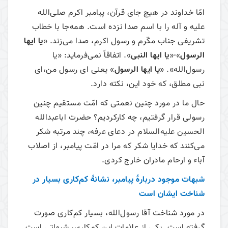
امّا خداوند در هیچ جای قرآن، پیامبر اکرم صلی‌الله
علیه و آله را با اسم صدا نزده است. همه‌جا با خطاب
تشریفی جناب مکّرم و رسول اکرم، صدا می‌‌زند. «
یا ایها
الرسول
»-«
یا ایها النبی
». اتفاقاً نمی‌فرماید: «یا
رسول‌الله». «
یا ایها الرسول
» یعنی ای رسول من،‌ای
نبی مطلق، که خود این، نکته دارد.
حال ما در مورد چنین نعمتی که امّت مستقیم چنین
رسولی قرار گرفتیم، چه کارکردیم؟ حضرت اباعبدالله
الحسین علیه‌السلام در دعای عرفه، چند مرتبه شکر
می‌‌کنند که خدایا شکر که مرا در امّت پیامبر، از اصلاب
آباء و ارحام مادران خارج کردی.
شبهات موجود دربارۀ پیامبر، نشانۀ کم‌کاری بسیار در
شناخت ایشان است
در مورد شناخت آقا رسول‌الله، بسیار کم‌کاری صورت
گرفته است. یکی از علامات این کم‌کاری، شبهاتی است