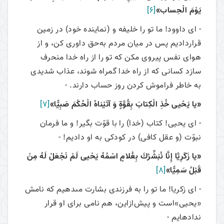
يَوْمَ الْحِساب»
[6]
- اى داوود! ما تو را خليفه و (نماينده خود) در زمين
قرارداديم پس در ميان مردم به‌حق داورى كن، و از
هواى نفس پيروى مكن كه تو را از راه خدا منحرف
سازد كسانى كه از راه خدا گمراه شوند، عذاب شديدى
به خاطر فراموش كردن روز حساب دارند. -
«يا يَحْيى‏ خُذِ الْكِتابَ بِقُوَّةٍ وَ آتَيْناهُ الْحُكْمَ صَبِيًّا»
[7]
- اى يحيى! كتاب (خدا) را با قوّت بگير! و ما فرمان
نبوّت (و عقل كافى) در كودكى به او داديم! -
«يا زَكَرِيَّا إِنَّا نُبَشِّرُكَ بِغُلامٍ اسْمُهُ يَحْيى ‏لَمْ نَجْعَلْ لَهُ مِنْ
قَبْلُ سَمِيًّا»
[8]
- اى زكريا! ما تو را به فرزندى بشارت مى‏دهيم كه نامش
«يحيى»است و پیش‌ازاین، هم نامى براى او قرار
نداده‏ايم -