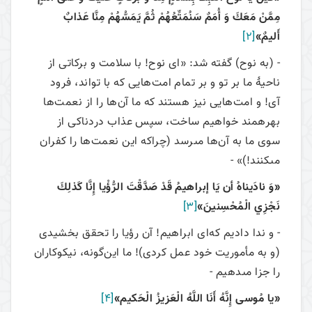
مِمَّنْ مَعَكَ وَ أُمَمٌ سَنُمَتِّعُهُمْ ثُمَّ يَمَسُّهُمْ مِنَّا عَذابٌ
أَليمٌ»
[2]
- (به نوح) گفته شد: «اى نوح! با سلامت و بركاتى از
ناحيۀ ما بر تو و بر تمام امت‌هايى كه با تواند، فرود
آى! و امت‌هایی نيز هستند كه ما آن‌ها را از نعمت‌ها
بهره‏مند خواهيم ساخت، سپس عذاب دردناكى از
سوى ما به آن‌ها مى‏رسد (چراکه اين نعمت‌ها را كفران
مى‏كنند!)» -
«وَ نادَیناهُ أن یَا إبراهیمُ قَدْ صَدَّقْتَ الرُّؤْيا إِنَّا كَذلِكَ
نَجْزِي الْمُحْسِنينَ»
[3]
- و ندا دادیم که‌ای ابراهیم! آن رؤيا را تحقق بخشيدى
(و به مأموريت خود عمل كردى)! ما این‌گونه، نيكوكاران
را جزا مى‏دهيم -
«يا مُوسى‏ إِنَّهُ أَنَا اللَّهُ الْعَزيزُ الْحَكيم»
[4]