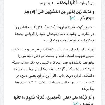
می‌فرماید:
قَتَلُوا أَوْلادَهُمْ،
نه بناتهم
.
وَ كَذلِكَ زَيَّنَ لِكَثِيرٍ مِنَ الْمُشْرِكِينَ قَتْلَ أَوْلادِهِمْ
شُرَكاؤُهُمْ ...
[14]
- همین‌گونه شركاى آن‌ها [بت‌ها]، قتل فرزندانشان را
در نظرشان جلوه دادند (كودكان خود را قربانى بت‌ها
مى‏كردند، و افتخار مى‏نمودند!) ...-
اولادشان را برای بت‌ها می‌‌کشتند؛ چه پسر و چه دختر.
خیلی عجیب است. آدم با دست خودش بچه‌اش را
بخواهد بکشد؛ و بعد این کار، تبدیل به یک سنت سیئه
شود که بارها تکرار گردد. تعصب‌های آن‌چنانی هم که
داشتند. قرآن می‌‌فرماید: اگر این قرآن یعنی دین، بر
شخصی غیر عرب نازل می‌‌شد، امکان نداشت عرب‌ها
بپذیرند:
وَ لَوْ نَزَّلْناهُ عَلى‏ بَعْضِ الْأَعْجَمِينَ، فَقَرَأَهُ عَلَيْهِمْ ما كانُوا
بِهِ مُؤْمِنِين
[15]