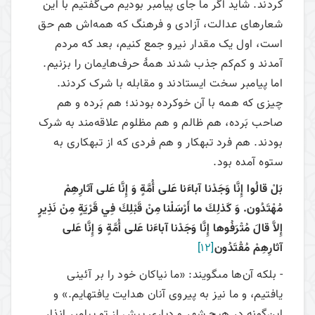
کردند. شاید اگر ما جای پیامبر بودیم می‌‌گفتیم با این
شعارهای عدالت، آزادی و فرهنگ که همه‌اش هم حق
است، اول یک مقدار نیرو جمع کنیم، بعد که مردم
آمدند و کم‌کم جذب شدند همۀ حرف‌هایمان را بزنیم.
اما پیامبر سخت ایستادند و مقابله با شرک کردند.
چیزی که همه با آن خوکرده بودند؛ هم بَرده و هم
صاحب بَرده، هم ظالم و هم مظلوم علاقه‌مند به شرک
بودند. هم فرد تبهکار و هم فردی که از تبهکاری به
ستوه آمده بود.
بَلْ قالُوا إِنَّا وَجَدْنا آباءَنا عَلى‏ أُمَّةٍ وَ إِنَّا عَلى‏ آثارِهِمْ
مُهْتَدُون. وَ كَذلِكَ ما أَرْسَلْنا مِنْ قَبْلِكَ فِي قَرْيَةٍ مِنْ نَذِيرٍ
إِلاَّ قالَ مُتْرَفُوها إِنَّا وَجَدْنا آباءَنا عَلى‏ أُمَّةٍ وَ إِنَّا عَلى‏
آثارِهِمْ مُقْتَدُون
[12]
- بلكه آن‌ها مى‏گويند: «ما نياكان خود را بر آئينى
يافتيم، و ما نيز به پيروى آنان هدايت يافته‏ايم.» و
این‌گونه در هيچ شهر و ديارى پيش از تو پيامبر انذار