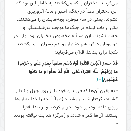
می‌‌کردند. دختران را که می‌‌کشتند به خاطر این بود که
این دختران بعداً در جنگ، اسیر و مایۀ آبروریزی
نشوند. یعنی در سه موطن، بچه‌هایشان را می‌‌کشتند.
یکی از باب اینکه در جنگ‌ها موجب سرشکستگی و
خفت نشوند. این مسأله مخصوص دختران بود. ولی در
دو موطن دیگر، هم دختران و هم پسران را می‌‌کشتند.
یکجا برای بت‌ها. قرآن می‌‌فرماید:
قَدْ خَسِرَ الَّذِينَ قَتَلُوا أَوْلادَهُمْ سَفَهاً بِغَيْرِ عِلْمٍ وَ حَرَّمُوا
ما رَزَقَهُمُ اللَّهُ افْتِراءً عَلَى اللَّهِ قَدْ ضَلُّوا وَ ما كانُوا
مُهْتَدِينَ
[13]
- به يقين آن‌ها كه فرزندان خود را از روى جهل و نادانى
كشتند، گرفتار خسران شدند (زيرا) آنچه را خدا به آن‌ها
روزى داده بود، بر خود تحريم كردند و بر خدا افترا
بستند. آن‌ها گمراه شدند و (هرگز) هدايت نيافته بودند
-