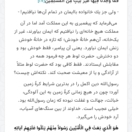
فَما وَجَدْنا فِيها غَيْرَ بَيْتٍ مِنَ الْمُسْلِمِين
[17]
- ولى جز يك خانواده باايمان در تمام آن‌ها نيافتيم! -
می‌‌فرماید که پیغمبری به این مملکت آمد اما در آن
مملکت هیچ خانه‌ای را نیافتیم که ایمان بیاورند، غیر از
یک‌خانه، آن‌هم خانۀ خودش؛ که تازه در خانۀ خودش
زنش ایمان نیاورد. یعنی آن پیامبر، فقط خودش بود و
دو دخترش. حضرت لوط هر چه فرمود همه در
مقابلش ایستادند. فقط کافی بود که حضرت لوط مثلاً
از آزادگی و یا از معیشت صحبت کند. نکته‌اش چیست؟
رسول‌الله دین اکمل را در بدترین شرایط کرۀ زمین
آورد؛ چون در هیچ زمانی کرۀ زمین به این آلودگی،
خباثت، جهالت و غفلت نبوده که زمان رسول‌الله بود.
خیلی عجیب است. خداوند از بین سنگ‌های آسیاب،
آرد خودش را می‌‌گیرد.
هُوَ الَّذي بَعَثَ فِي الْأُمِّيِّينَ رَسُولاً مِنْهُمْ يَتْلُوا عَلَيْهِمْ آياتِهِ