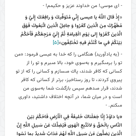
- اى موسى! من خداوند عزيز و حكيمم! -
«
إِذْ قالَ اللَّهُ يا عيسى‏ إِنِّي مُتَوَفِّيكَ وَ رافِعُكَ إِلَيَّ وَ
مُطَهِّرُكَ مِنَ الَّذينَ كَفَرُوا وَ جاعِلُ الَّذينَ اتَّبَعُوكَ فَوْقَ
الَّذينَ كَفَرُوا إِلى ‏يَوْمِ الْقِيامَةِ ثُمَّ إِلَيَّ مَرْجِعُكُمْ فَأَحْكُمُ
بَيْنَكُمْ في ما كُنْتُمْ فيهِ تَخْتَلِفُون
‏»
[5]
- (به یادآورید) هنگامى را كه خدا به عيسى فرمود: «من
تو را برمى‏گيرم و به‌سوی خود، بالا مى‏برم و تو را از
کسانی که كافر شدند، پاك مى‏سازم و كسانى را كه از تو
پيروى كردند، تا روز رستاخيز، برتر از كسانى كه كافر
شدند، قرار مى‏دهم سپس بازگشت شما به‌سوی من
است و در ميان شما، در آنچه اختلاف داشتيد، داورى
مى‏كنم. -
«يا داوُدُ إِنَّا جَعَلْناكَ خَليفَةً فِي الْأَرْضِ فَاحْكُمْ بَيْنَ
النَّاسِ بِالْحَقِّ وَ لاتَتَّبِعِ الْهَوى‏ فَيُضِلَّكَ عَنْ سَبيلِ اللَّهِ إِنَّ
الَّذينَ يَضِلُّونَ عَنْ سَبيلِ اللَّهِ لَهُمْ عَذابٌ شَديدٌ بِما نَسُوا