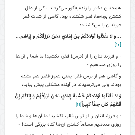
همچنین دختر را زنده‌به‌گور می‌‌کردند. یکی از علل
کشتن بچه‌ها، فقر شکننده بود. گاهی از شدت فقر
فرزندان را می‌‌کشتند:
...وَ لا تَقْتُلُوا أَوْلادَكُمْ مِنْ إِمْلاقٍ نَحْنُ نَرْزُقُكُمْ وَ إِيَّاهُم...
[10]
-
و فرزندانتان را از (ترس) فقر، نكشيد! ما شما و آن‌ها
را روزى مى‏دهيم -
و گاهی هم از ترس فقر؛ یعنی هنوز فقیر هم نشده
بودند
ولی می‌‌ترسیدند در آینده مشکلی پیش بیابد:
وَ لا تَقْتُلُوا أَوْلادَكُمْ خَشْيَةَ إِمْلاقٍ نَحْنُ نَرْزُقُهُمْ وَ إِيَّاكُمْ إِنَّ
قَتْلَهُمْ كانَ خِطْأً كَبِيراً
[11]
- و فرزندانتان را از ترس فقر، نكشيد! ما آن‌ها و شما را
روزى مى‏دهيم مسلماً كشتن آن‌ها گناه بزرگى است!
-