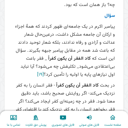
چه؟ باز همان است که بود.
سؤال
پیامبر اکرم در یک جامعه‌ای ظهور کردند که همۀ اجزاء
و ارکان آن جامعه مشکل داشت، درعین‌حال شعار
عدالت و آزادی و رفاه ندادند، بلکه شعار توحید دادند
که باعث شد همه در مقابل پیامبر جبهه بگیرند. سؤال
این است که
کاد الفقر أن یکون کفراً
_ فقر باعث
بی‌اعتقادی می‌‌شود_ تکلیفش چه می‌‌شود؟ آیا نباید
اول نیازهای پایه یا اولیه را تأمین کرد؟
[19]
در بحث
کاد الفقر أن یکون کفراً
- فقر انسان را به کفر
نزدیک می‌‌کند- اگر روایتش صحیح باشد، باید دقیق
معنا شود. فقر در چه زمینه‌ای کفر ایجاد می‌‌کند؟ اگر
فقر بخواهد انسان را به کفر نزدیک کند یا اقتضای کفر
داشته باشد و یکی از زمینه‌سازهای بی‌اعتقادی و
مشکلات اعتقادی شود، این باید در همه‌جا یک
صفحه نخست
فایل های صوتی
فایل های تصویری
پویش حق تلاوت
تماس با ما