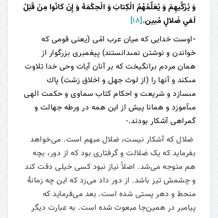
وَ يُزَكِّيهِمْ وَ يُعَلِّمُهُمُ الْكِتابَ وَ الْحِكْمَةَ وَ إِنْ كانُوا مِنْ قَبْلُ
لَفي‏ ضَلالٍ مُبين‏
.
[18]
-
اوست خدايى كه ميان عرب امّى (يعنى قومى كه
خواندن و نوشتن نمى‏دانستند) پيغمبرى بزرگوار از
همان مردم برانگيخت كه بر آنان آيات وحى خدا تلاوت
مى‏كند و آنها را (از لوث جهل و اخلاق زشت) پاك
مى‏سازد و شريعت و احكام كتاب سماوى و حكمت الهى
مى‏آموزد و همانا پيش از اين همه در ورطه جهالت و
گمراهى آشكار بودند.-
ضلال که آشکار نیست، ضلال مبهم است. می‌‌خواهد
بفرماید که یک ضلالت و گرفتاری بود که از دور، بچه
هم متوجه می‌‌شد. اصلاً نیاز نبود کسی خیلی دقت کند
و چشمش تیز باشد. از دور داد می‌‌زد که این چه زمانۀ
منحط و دهر پستی شده است. بعد می‌‌فرماید که
پیامبر در همین‌جا مبعوث شده است. به عبارت دیگر