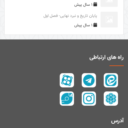
1 سال پیش
دوری از مرگ جاهلیت
پایان تاریخ و نبرد نهایی- فصل اول
سال1395
1 سال پیش
سال 1394
زیارت و توسل
سیری در معنای ولایت
اهل‌البیت (علیهم السلام) در قرآن
راه های ارتباطی
تفسیر آیۀ صبر و صلوة
پیامبر امّی (صلی الله علیه و آله و سلم)
تفسیر سورۀ کوثر
سال 1397
سال 1395
سال 1390
آدرس
سال1400