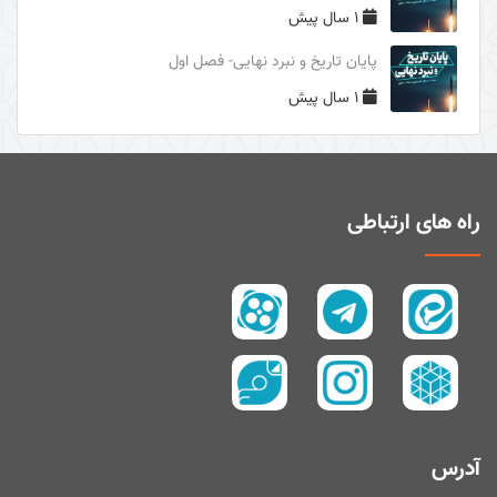
1 سال پیش
دوری از مرگ جاهلیت
پایان تاریخ و نبرد نهایی- فصل اول
سال1395
1 سال پیش
سال 1394
زیارت و توسل
سیری در معنای ولایت
اهل‌البیت (علیهم السلام) در قرآن
راه های ارتباطی
تفسیر آیۀ صبر و صلوة
پیامبر امّی (صلی الله علیه و آله و سلم)
تفسیر سورۀ کوثر
سال 1397
سال 1395
سال 1390
آدرس
سال1400