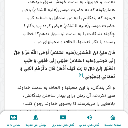
نعمت و خوبی­ها، به سمت خودش سوق می­دهد،
همان‌گونه که به حضرت موسی(عليه السّلام) وحی
فرمود که بندگانم را به من متمایل و شیفته کن.
حضرت موسی(عليه السّلام) عرض کرد: پروردگارا!
چگونه بندگانت را به سمت تو سوق بدهم؟! خطاب
رسید: با ذکر نعمت­ها، الطاف و محبت­های من.
قَالَ عَلِيُّ بْنُ الْحُسَيْنِ(عليه السّلام) أَوْحَى اللَّهُ عَزَّ وَ جَلَّ
إِلَى مُوسَى(عليه السّلام) حَبِّبْنِي إِلَى خَلْقِي وَ حَبِّبِ
الْخَلْقَ إِلَيَّ قَالَ يَا رَبِّ كَيْفَ أَفْعَلُ قَالَ ذَكِّرْهُمْ آلَائِي وَ
[4]
نَعْمَائِي لِيُحِبُّونِي.
و اگر بندگان، با این محبت­ها و الطاف به سمت خداوند
سیر نکردند، آن زمان برای بیدار ساختن بندگانش،
بلاهایی را می‌فرستد تا به‌سوی خداوند رجوع کنند؛
همچون یک پدر و مادر دلسوز که وقتی فرزندشان با
غذا و شربت و شیرینی و شکلات و میوه و چیزهای
صفحه نخست
فایل های صوتی
فایل های تصویری
پویش حق تلاوت
تماس با ما
مطلوب رشد نکرد، مجبور می­شوند در مرحلۀ بعد با