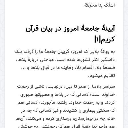
اسْلُکْ بِنا مَحَجَّتَهُ
آیینۀ جامعۀ امروز در بیان قرآن
کریم
[1]
به بهانۀ بلایی که امروزه گریبان جامعۀ ما را گرفته بلکه
دامن­گیر اکثر کشورها شده است، مباحثی دربارۀ بلاها،
فلسفۀ بلا، اقسام بلا، وظایف ما در قبال بلاها و ...
تقدیم می­کنیم.
سراسر بلاها از صدر تا ذیل، درنهایت، ناشی از رحمت
خداوند است؛ کسانی که در بلاها و مصیبت­ها صبوری
کردند و به رحمت خداوند رفتند، مأجورند؛ کسانی هم
که سختی بیماری را کشیدند و نیز کسانی که چه در
خانه چه در بیمارستان، پرستاری کرده و می‌کنند، آن‌ها
هم مأجورند؛ بقیۀ افراد هم که رحمتشان به جوشش