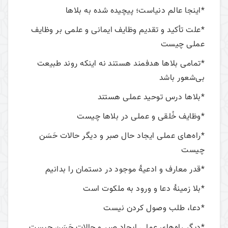
*اینجا عالم دنیاست؛ پیچیده شده به بلاها
*علت تأکید و تقدیم وظایف ایمانی و علمی بر وظایف
عملی چیست
*تمامی بلاها هدفمند هستند نه اینکه روند طبیعت
بی‌شعور باشد
*بلاها درس توحید عملی هستند
*وظایف خُلقی و عملی در بلاها چیست
*راه‌های عملی ایجاد حال صبر و دیگر حالات حَسَن
چیست
*قدر معارف و ادعیۀ موجود در دستمان را بدانیم
*بلا زمینۀ دعا و ورود به ملکوت است
*دعا، طلب وصول کردن نیست
*دیگر راه‌های عملی ایجاد صبر و حالات حَسَن چیست