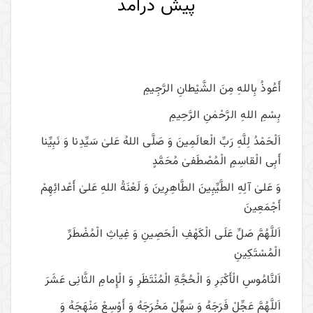
پیش درآمد
أَعُوذُ بِاللهِ مِنَ الشَّیْطانِ الرَّجِیمِ
بِسْمِ اللهِ الرَّحْمٰنِ الرَّحِیمِ
اَلْحَمْدُ لِلَّهِ رَبِّ الْعالَمِینَ وَ صَلَّی اللهُ عَلیٰ سَیِّدِنا وَ نَبِیِّنا
أَبِی الْقاسِمِ الْمُصْطَفیٰ مُحَمَّدٍ
وَ عَلیٰ آلِهِ الطَّیِّبِینَ الطَّاهِرِینَ وَ لَعْنَةُ اللهِ عَلیٰ أَعْدائِهِمْ
أَجْمَعِینَ
اَللَّهُمَّ صَلِّ عَلَی الْکَهْفِ الْحَصِینِ وَ غِیاثِ الْمُضْطَرِّ
الْمُسْتَکِینِ
اَلنَّامُوسِ الْأَکْبَرِ وَ الْحُجَّةِ الْمُنْتَظَرِ وَ الْإِمامِ الثَّانِی عَشَرَ
اَللَّهُمَّ عَجِّلْ فَرَجَهُ وَ سَهِّلْ مَخْرَجَهُ وَ أَوْسِعْ مَنْهَجَهُ وَ