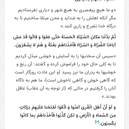
«و ما هيچ پيغمبرى به هيچ شهر و ديارى نفرستاديم
مگر آنكه اهلش را به شدايد و محن مبتلا ساختيم تا به
درگاه خدا تضرع و زارى كنند.»
ثُمَّ بَدَّلْنا مَكانَ السَّيِّئَةِ الْحَسَنَةَ حَتَّى عَفَوْا وَ قالُوا قَدْ مَسَّ
آباءَنَا الضَّرَّاءُ وَ السَّرَّاءُ فَأَخَذْناهُمْ بَغْتَةً وَ هُمْ لا يَشْعُرُونَ.
«سپس آن سختى‏ها را به آسايش و خوشى مبدّل كرديم
تا به كلى حال خود را فراموش كرده و گفتند: آن رنج و
خوشيها به پدران ما نيز رسيد (و اين عادت روزگار است
كه گاهى خوش و گاهى ناخوش است)، ما هم به ناگاه
آنان را گرفتيم در حالى كه (از توجه به آن عقاب) غافل
بودند.»
وَ لَوْ أَنَّ أَهْلَ الْقُرى‏ آمَنُوا وَ اتَّقَوْا لَفَتَحْنا عَلَيْهِمْ بَرَكاتٍ
مِنَ السَّماءِ وَ الْأَرْضِ وَ لكِنْ كَذَّبُوا فَأَخَذْناهُمْ بِما كانُوا
[2]
يَكْسِبُونَ.