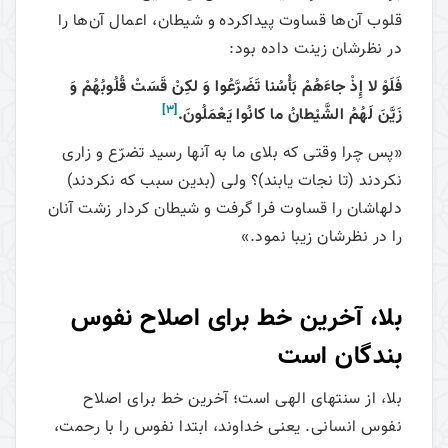
قلوب آن‌ها قساوت پیداکرده و شيطان، اعمال آن‌ها را
در نظرشان زينت داده بود:
فَلَوْ لا إِذْ جاءَهُمْ بَأْسُنا تَضَرَّعُوا وَ لكِنْ قَسَتْ قُلُوبُهُمْ وَ
[3]
زَيَّنَ لَهُمُ الشَّيْطانُ ما كانُوا يَعْمَلُونَ.
«پس چرا وقتى كه بلاى ما به آنها رسيد تضرّع و زارى
نكردند (تا نجات يابند)؟ ولى (بدين سبب كه نكردند)
دلهاشان را قساوت فرا گرفت و شيطان كردار زشت آنان
را در نظرشان زيبا نمود.»
بلا، آخرین خط برای اصلاح نفوس
بندگان است
بلا، از سنت­های الهی است؛ آخرین خط برای اصلاح
نفوس انسانی. یعنی خداوند، ابتدا نفوس را با رحمت،