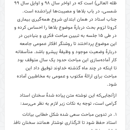
ظله العالی) است که در اواخر سال 98 و اوایل سال 99
شمسی، در باب بلاها و مصیبت‌ها ایرادشده است.
جناب استاد در همان ابتدای شروع همه‌گیری بیماری
کرونا لزوم بحث دربارۀ موضوع بلاها را احساس کرده و
در طی 15 جلسه به تبیین مباحث فکری و بنیادین در
این موضوع پرداختند تا روشنگر افکار عمومی جامعه
دربارۀ وضعیت موجود و وظیفۀ پیشرو باشد. متأسفانه
کار آماده‌سازی این مباحث حدود یک سال متوقف بود
تا اینکه در چند ماه گذشته خداوند توفیق داد این
مباحث برای ارائۀ مکتوب و عمومی به مخاطبین آماده
شود.
ازآنجایی‌که این نوشته متن پیاده شدۀ سخنان استاد
گرامی است، توجه به نکات زیر لازم به نظر می‌رسد:
1. در تدوین مباحث سعی شده شکل خطابی بیانات
استاد حفظ شود تا اثرگذاری نوشتار همانند سخنان نافذ