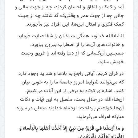
آمد و کمک و انفاق و احسان ‌کردند، چه از جهت مالی و
جانی چه از جهت عمر و وقتی‌که گذاشتند چه از جهت
کمک فکری و امثال این‌ها، این افراد نیز مأجورند.
ان­شاءالله خداوند همگی مبتلایان را شفا عنایت فرماید
و خانواده‌های آن‌ها را از اضطراب بیرون بیاورد.
همچنین آن‌کسانی که از دنیا رفته‌اند را غریق رحمت
خویش سازد.
در قرآن کریم، آیاتی راجع به بلاها و شداید وجود دارد
که می‌توانند شرایط امروز جامعۀ ما را به خوبی بیان
کنند. اشاره‌ای کوتاه به برخی از این آیات می‌کنیم.
ان‌شاءالله در خلال بحث، مفصل به این آیات و نکات
آن‌ها خواهیم پرداخت؛ ازجمله خداوند متعال در سوره
مبارکه اعراف می‌فرماید:
وَ ما أَرْسَلْنا في‏ قَرْيَةٍ مِنْ نَبِيٍّ إِلاَّ أَخَذْنا أَهْلَها بِالْبَأْساءِ وَ
الضَّرَّاءِ لَعَلَّهُمْ يَضَّرَّعُونَ.