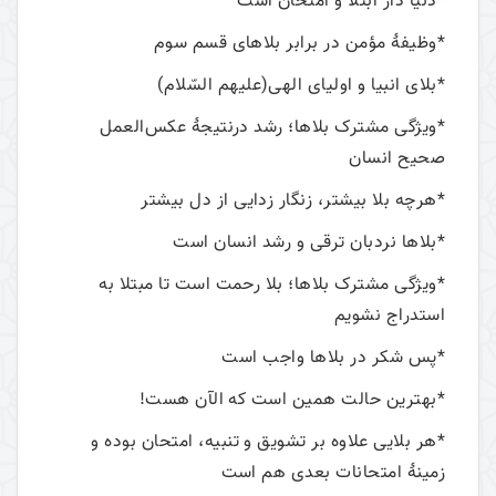
*دنیا دار ابتلا و امتحان است
*وظیفۀ مؤمن در برابر بلاهای قسم سوم
*بلای انبیا و اولیای الهی(عليهم السّلام)
*ویژگی مشترک بلاها؛ رشد درنتیجۀ عکس‌العمل
صحیح انسان
*هرچه بلا بیشتر، زنگار زدایی از دل بیشتر
*بلاها نردبان ترقی و رشد انسان است
*ویژگی مشترک بلاها؛ بلا رحمت است تا مبتلا به
استدراج نشویم
*پس شکر در بلاها واجب است
*بهترین حالت همین است که الآن هست!
*هر بلایی علاوه بر تشویق و تنبیه، امتحان بوده و
زمینۀ امتحانات بعدی هم است