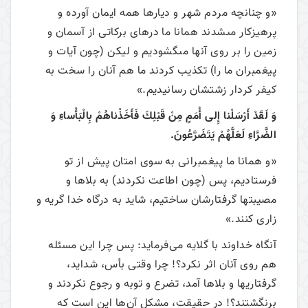
«و چنانچه مردم شهر و ديارها همه ايمان آورده و
پرهيزكار مى‏شدند همانا ما درهاى بركاتى از آسمان و
زمين را بر روى آنها مى‏گشوديم و ليكن (چون آيات و
پيغمبران ما را) تكذيب كردند ما هم آنان را سخت به
كيفر كردار زشتشان رسانيديم.»
وَ لَقَدْ أَرْسَلْنا إِلى‏ أُمَمٍ مِنْ قَبْلِكَ فَأَخَذْناهُمْ بِالْبَأْساءِ وَ
الضَّرَّاءِ لَعَلَّهُمْ يَتَضَرَّعُونَ.
«و همانا ما پيغمبرانى به سوى امتان پيش از تو
فرستاديم، پس (چون اطاعت نكردند) به بلاها و
مصيبتها گرفتارشان ساختيم، شايد به درگاه خدا گريه و
زارى كنند.»
آنگاه خداوند با گلایه می‌فرماید: پس چرا این مسئله
هم روی آنان اثر نکرد؟! چرا وقتی بأس، شداید،
گرفتاری­ها و بلاها آمد، تضرع و توبه و رجوع نکردند و
برنگشتند؟! در حقیقت، مشکل آن‌ها این است که